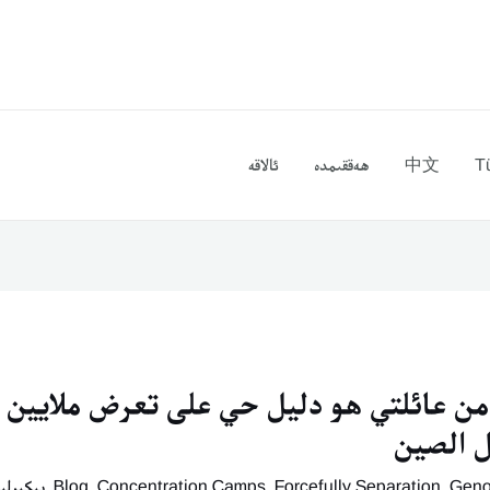
T
中文
ھەققىمدە
ئالاقە
 19 فرداً من عائلتي هو دليل حي على تعرض ملايين 
ل الصين
Geno
,
Forcefully Separation
,
Concentration Camps
,
Blog
,
پىكىرلى