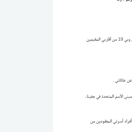
اسمي عبد الرحيم غني، أعيش في هولندا مع زوجتي وأطفالي الثلاثة. منذ 23 أيار/ مايو 2017 انقطع الاتصال بيني وبي 19 من أقاربي المقيمين
مبنى الأمم المتحدة في جفينا،
أفراد أسرتي المفقودين من