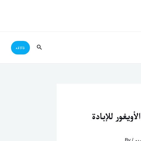
Search
ئالاقە
الأويغور للإبادة
رىم
/ By