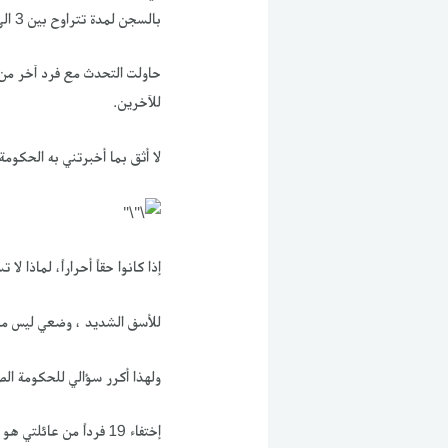
بالسجن لمدة تتراوح بين 3 الى 16 سنة بتهم متعددة، أما باقي العائلة فهم أحرارا ولا قيود على حركاتهم.
‏حاولت التحدث مع فرد آخر من
للآخرين.
‏لا أثق بما أخبرتني به الحكومة الصينية بأن ال 14 فرد
‏إذا كانوا حقاً أحراراً، لماذا 
‏للأسف الشديد ، وضعي ليس مست
‏ولهذا أكرر سؤالي للحكومة الصين
‏إختفاء 19 فرداً من عائلتي هو دليل حي على تعرض ملايين الأويغور للإبادة الجماعية من قبل الصين