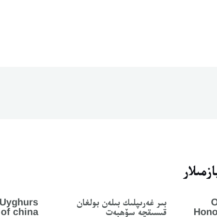
زمىلار
O
بىر غەرىپلىك بىلەن بولغان
 Uyghurs
Hono
قىسىقچە سۆھبەت
 of china