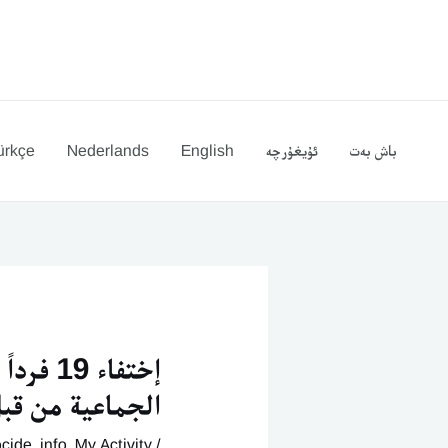
Ski
يازما
t
يۆتكەش
conten
باش بەت
ئۇيغۇرچە
English
Nederlands
ürkçe
إختفاء
الجماعية من قب
cide
,
info
,
My Activity
/