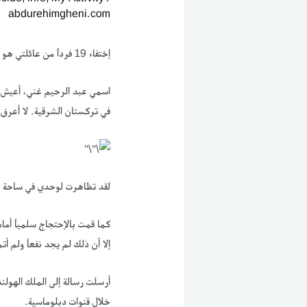
abdurehimgheni.com
إختفاء 19 فرداً من عائلتي هو دليل حي على تعرض ملايين الأويغور للإبادة الجماعية من قبل الصين
في تركستان الشرقية. لا أعرف 
‏لقد تظاهرت لوحدي في ساحة الدام في أمستردام منذ 23 حزيران/ يوني
‏كما قمت بالإحتجاج سلمياً أمام
إلا أن ذلك لم يجد نفعاً ولم 
‏أرسلت رسالة إلى الملك الهول
خلال قنوات دبلوماسية.