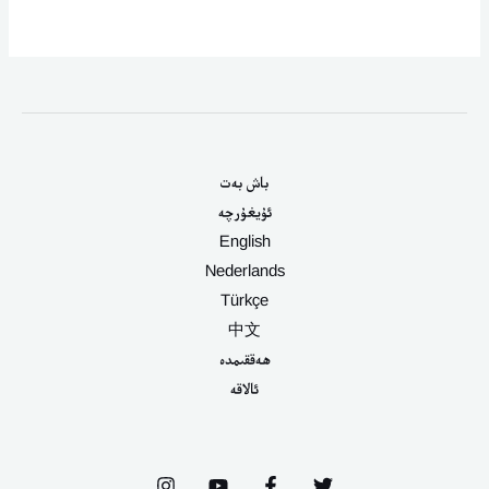
باش بەت
ئۇيغۇرچە
English
Nederlands
Türkçe
中文
ھەققىمدە
ئالاقە