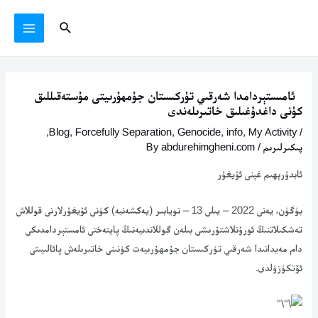
Ski
يازما
MAIN
Search
t
يۆتكەش
MENU
conten
ئامىستېردامدا شەرقىي تۈركىستان جۇمھۇرىيتى مۇستەقىللىق
كۈنى داغدۇغىلىق خاتىرىلەندى
,
Blog
,
Forcefully Separation
,
Genocide
,
info
,
My Activity
/
پىكىرلىرىم
/ By
abdurehimgheni.com
ئابدۇرېھىم غېنى ئۇيغۇر
بۈگۈن، يەنى 2022 – يىلى 13 – نويابىر (يەكشەنبە) كۈنى ئۇيغۇرلارنى قوللاش
تەشكىلاتنىڭ ئورۇنلاشتۇرىشى بىلەن گوللاندىيەنىڭ پايتەختى ئامستېردامدىكى
دام مەيدانىدا شەرقىي تۈركىستان جۇمھۇرىيەت كۈنىنى خاتىرىلەش پائالىيىتى
ئۆتكۈزۈلدى.