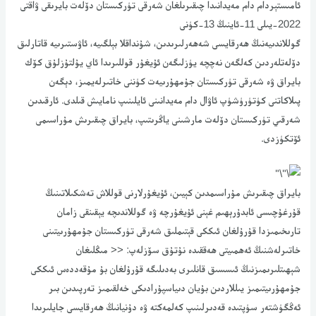
ئامىستېردام دام مەيدانىدا چىقىرىلغان شەرقى تۈركىستان دۆلەت بايرىقى ۋاقتى
2022-يىلى 11-ئاينىڭ 13-كۈنى
گوللاندىيەنىڭ ھەرقايسى شەھەرلىرىدىن، شۇنداقلا بېلگىيە، ئاۋستىرىيە قاتارلىق
دۆلەتلەردىن كەلگەن نەچچە يۈزلىگەن ئۇيغۇر قوللىرىدا ئاي يۇلتۇزلۇق كۆك
بايراق ۋە شەرقى تۈركىستان جۇمھۇرىيەت كۈننى خاتىرلەيمىز، دېگەن
پىلاكاتنى كۈتۈرۈشۈپ ئاۋال دام مەيدانىنى ئايلىنىپ نامايىش قىلدى. ئارقىدىن
شەرقىي تۈركىستان دۆلەت مارشىنى ياڭرىتىپ، بايراق چىقىرىش مۇراسىمى
ئۆتكۈزدى.
بايراق چىقىرىش مۇراسىمدىن كېيىن، ئۇيغۇرلارنى قوللاش تەشكىلاتىنىڭ
قۇرغۇچىسى ئابدۇرېھىم غېنى ئۇيغۇرچە ۋە گوللاندىچە يېقىنقى زامان
تارىخىمىزدا قۇرۇلغان ئىككى قېتىملىق شەرقى تۈركىستان جۇمھۇرىيتىنى
خاتىرلەشنىڭ ئەھمىيتى ھەققىدە نۇتۇق سۆزلەپ: << مىڭلىغان
شېھىتلىرىمىزنىڭ ئىسسىق قانلىرى بەدىلىگە قۇرۇلغان بۇ مۇقەددەس ئىككى
جۇمھۇرىيتىمىز يىللاردىن بۇيان دىياسپۇرادىكى خەلقىمىز تەرپىدىن بىر
ئەڭگۈشتەر سۈپتىدە قەدىرلىنىپ كەلمەكتە ۋە دۇنيانىڭ ھەرقايسى جايلىرىدا