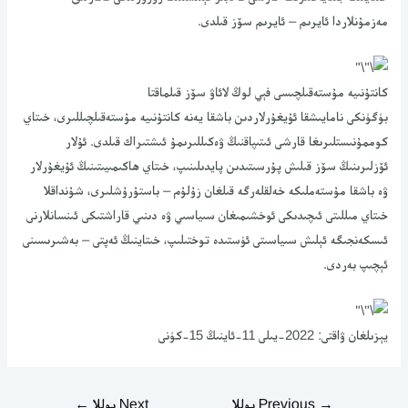
مەزمۇنلاردا ئايرىم – ئايرىم سۆز قىلدى.
كانتۇنىيە مۇستەقىلچىسى فېي لوڭ لائاۋ سۆز قىلماقتا
بۈگۈنكى نامايىشقا ئۇيغۇرلاردىن باشقا يەنە كانتۇنىيە مۇستەقىلچىللىرى، خىتاي
كوممۇنىستلىرىغا قارشى ئىتىپاقنىڭ ۋەكىللىرىمۇ ئىشتىراك قىلدى. ئۇلار
ئۆزلىرىنىڭ سۆز قىلىش پۇرسىتىدىن پايدىلىنىپ، خىتاي ھاكىمىيىتىنىڭ ئۇيغۇرلار
ۋە باشقا مۇستەملىكە خەلقلەرگە قىلغان زۇلۇم – باستۇرۇشلىرى، شۇنداقلا
خىتاي مىللىتى ئىچىدىكى ئوخشىمىغان سىياسىي ۋە دىنىي قاراشتىكى ئىنسانلارنى
ئىسكەنجىگە ئېلىش سىياسىتى ئۈستىدە توختىلىپ، خىتاينىڭ ئەپتى – بەشىرىسىنى
ئېچىپ بەردى.
يېزىلغان ۋاقتى: 2022-يىلى 11-ئاينىڭ 15-كۈنى
→
Previous يوللا
Next يوللا
←