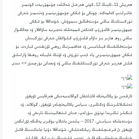
ھەريىلى 11-ئاينىڭ 12-كۈنى ھەرخىل شەكىلدە جۇمھۇرىيەت كۈنىمىز
خاتىرلىنىپ كەلمەكتە. چۈنكى بۇ ئىككى جۇمھۇرىيتىمىز ۋەتىنىمىز شەرقى
تۈركىستاننىڭ مىللىي مۇستەقىللىق سىموۋىلى، شۇنداقلا بۇ ئىككى
جمھۇرىيتىمىز قالدۇرۇپ كەتكەن قىممەتلىك تەجىرىبە ساۋاقلار ۋە جەڭگىۋار
مىللىي روھ ھازىر بىز داۋام قىلدۇرۇپ كىلىۋاتقان شەرقى تۈركىستان
مۇستەقىللىقىنىڭ قىبىلنامىسى ۋە خەلقىمىزنىڭ روھىي ئۇزىقىدىن ئىبارەت. بۇ
ئىككى جمھۇرىيتىمىزنى ياد ئېتىپ تۇرۇش ۋە ئۇنىڭ غايىبانە روھىغا ۋاراسلىق
قىلىش ھەربىر شەرقى تۈركىستانلىقنىڭ مىللىي ۋە ۋىجدانى بۇرچىدۇر>> دىدى
ئارقىدىن بۇ پائالىيەتكە قاتناشقان گوللاندىيەدىكى ھەرقايسى ئۇيغۇر
تەشكىلاتلىرىنىڭ ۋەكىللىرى، سىياسى پائالىيەتچىلەر ئۇيغۇر، گوللاند، ۋە
ئىنگىلىز تىللىرىدا نوتۇق سۆزلەپ، خىتاي ئىشغالىيىتىنىڭ تارىخى ۋە
مۇستەملىكە سىياسىتى، 2017 – يىلىدىن باشلاپ يۇقىرى پەللىگە ئۆرلىگەن
ئۇيغۇر ئ قىرغىنچىلىقىنىڭ زىيانكەشلىكى، شۇنداقلا دۇنيا جامائىتىنىڭ قاتىل
خىتاينىڭ جىنايەتلىرىگە قارشى تەدبىر ئېلىشىنىڭ زۆرۈرلىكى قاتارلىق