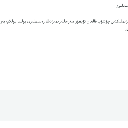
ىملىرى
ىزىملىكتىن چۈشۈپ قالغان ئۇيغۇر سەرخللىرىمىزنىڭ رەسىملىرى بولسا يوللاپ بەرس
.