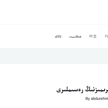
T
中文
ھەققىمدە
ئالاقە
رىمىزنىڭ رەسىملىرى
abdurehi