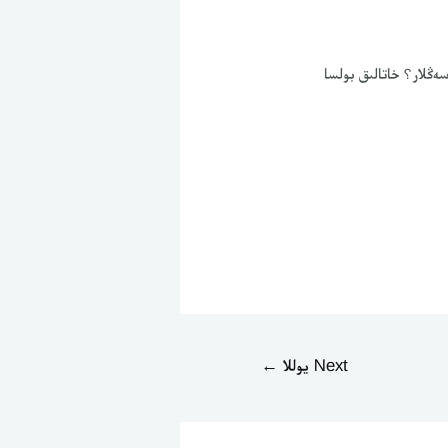
ەڭلار؟ خاتالىق بولسا
Next يوللا
←