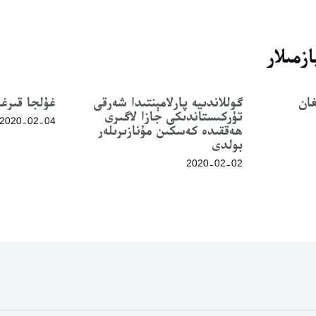
زمىلار
غان
گوللاندىيە پارلامېنتىدا شەرقى
غۇلجا قىرغى
تۈركىستاندىكى جازا لاگىرى
2020-02-04
ھەققىدە كەسكىن مۇنازىرىلەر
بولدى
2020-02-02