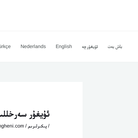
Ski
يازما
t
يۆتكەش
conten
باش بەت
ئۇيغۇرچە
English
Nederlands
ürkçe
ئۇيغۇر سەرخللى
/
پىكىرلىرىم
/ By
mgheni.com