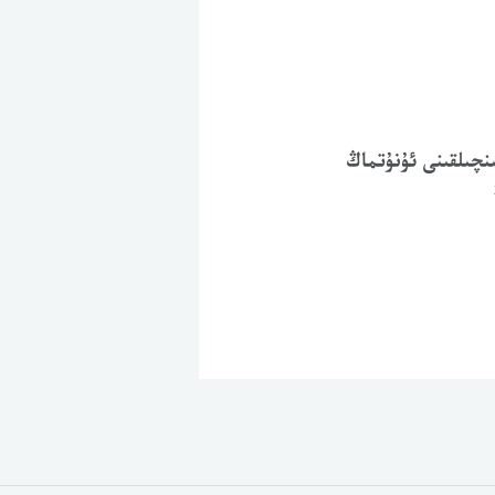
نچىلقىنى ئۇنۇتماڭ