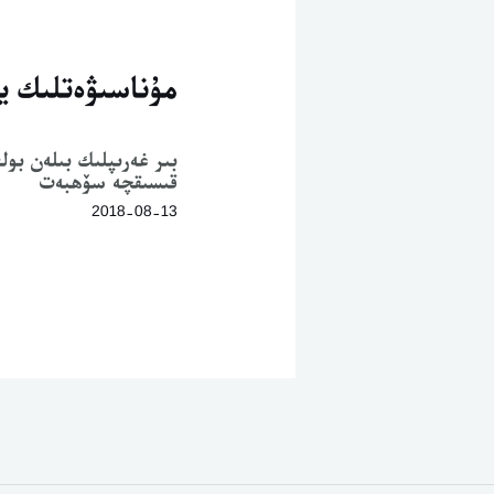
مۇناسىۋەتلىك يا
بىر غەرىپلىك بىلەن بول
قىسىقچە سۆھبەت
2018-08-13