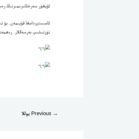
ئۇيغۇر سەرخللىرىمىزنىڭ رەس
ئامىستېردامغا قۇيىمەن. بۇ ت
تۈزتىشىپ بەرسەڭلار. رەھمەت
→
Previous يوللا