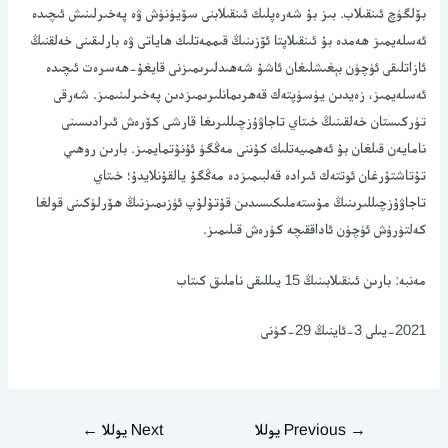
بۆلگۈچ ئىنقىلاب. بىز بۇ شەرەپلىك ئىنقىلابنى سۆيۈنۈش ۋە پەخىرلىنىش ئىچىدە
ئەسلەيمىز ھەمدە بۇ ئىنقىلاپتا ئۆزىنىڭ قىممەتلىك ھاياتى ۋە بارلىقىنى خەلقنىڭ
ئازاتلىقى ئۈچۈن بېغىشلىغان ئاشۇ شەھىدلىرىمىزنى قايغۇ-ھەسرەت ئىچىدە
ئەسلەيمىز، زەيدىن يۈسۈپتەك قەھرىمانلىرىمىزدىن پەخىرلىنىمىز. شەرقى
تۈركىستان خەلقىنىڭ خىتاي تاجاۋۇزچىللىرىغا قارشى كۆرەش ئىرادىسىنى
نامايەن قىلغان بۇ ئەھمىيەتلىك كۇننى مەڭگۈ ئۇنۇتمايمىز. بارىن روھىي
تۇتاشتۇرغان ئوتتەك ئىرادە قەلبىمىزدە مەڭگۇ يالقۇنلايدۇ؛ خىتاي
تاجاۋۇزچىللىرىنىڭ مۇستەملىكىسىدىن قۇتۇلۇپ ئۈزىمىزنىڭ ھۆرلۈكىنى قولغا
كەلتۈرۈش ئۈچۈن ئاداققىچە كۈرەش قىلىمىز.
مەنبە: بارىن ئىنقىلابىنىڭ 15 يىللىقى ناملىق كىتاب
2021-يىلى 3-ئاينىڭ 29-كۈنى
→
Previous يوللا
Next يوللا
←