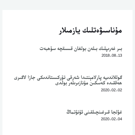
مۇناسىۋەتلىك يازمىلار
بىر غەرىپلىك بىلەن بولغان قىسىقچە سۆھبەت
2018-08-13
گوللاندىيە پارلامېنتىدا شەرقى تۈركىستاندىكى جازا لاگىرى
ھەققىدە كەسكىن مۇنازىرىلەر بولدى
2020-02-02
غۇلجا قىرغىنچىلقىنى ئۇنۇتماڭ
2020-02-04