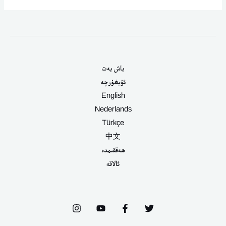
باش بەت
ئۇيغۇرچە
English
Nederlands
Türkçe
中文
ھەققىمدە
ئالاقە