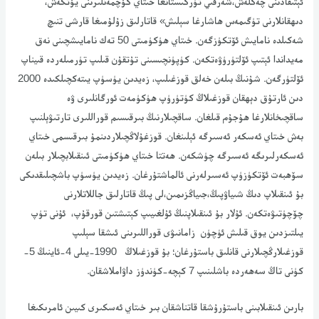
ئېتىقادىنى چەكلەش،شەرقىي تۈركىستانغا خىتاي كۆچمەنلىرىنى يۆتكەش،
دىھقانلارنى تۈگىمەس ھاشارغا سېلىش» قاتارلىق زۇلۇمىغا قارشى تنىچ
شەكىلدە نامايىش ئۆتكۈزگەن. خىتاي ھۈكۈمىتى 50 تەك نامايىشچىنى نەق
مەيداندا ئېتىپ ئۆلتۈرۈۋەتكەن. كۈپۈنچىسىنى تۇتقۇن قىلىپ تۈرمىلەردە قىيناپ
ئۆلتۈرگەن. شۇنىڭ بىلەن خەلق قوزغىلىپ، زەيدىن يۈسۈپ يىتەكچىلكىدە 2000
دىن ئارتۇق دېھقان قوزغىلاڭ كۈتۈرۈپ ھۈكۈمەت ئورگانلىرى ۋە
ساقچىخانلارغا ھۇجۇم قىلغان. ساقچىلارنىڭ بىرقىسىم قوراللىرى تارتىۋېلنىپ
بەش خىتاي ئەسكەر ئەسىرگە ئېلىنغان. قوزغۇلاڭچىلاردىنمۇ بىرقىسمى خىتاي
ئەسكەرلىرىگە ئەسىرگە چۈشكەن. ھەتتا خىتاي ھۈكۈمىتى ئىنقىلابچىلار بىلەن
سۆھبەت ئۆتكۈزۈپ ئەسىرلەرنى ئالماشتۇرغان. زەيدىن يۈسۈپ باشچىلىقدىكى
بۇ ئىنقىلاپ دىڭ شىياۋپىڭ،جىياڭزىمىن،لى پىڭ قاتارلىق جاللاتلارنى
چۆچۈتىۋەتكەن. ئۇلار بۇ ئىنقىلاپنىڭ ئۇلغىيىپ كېتىشتىن قورقۇپ، ئۇنى تۈپ
يىلتىزدىن يوق قىلىش ئۈچۈن زامانىۋى قوراللىرىنى ئىشقا سېلىپ
قوزغىلارڭچىلارنى قانلىق باستۇرغان؛ بۇ قوزغىلاڭ 1990-يىلى 4-ئاينىڭ 5-
كۈنى تاڭ سەھەردە باشلىنىپ 7 كېچە-كۈندۈز داۋاملاشقان.
بارىن ئىنقىلابىنى باستۇرۇشقا قاتناشقان بىر خىتاي ئەسكىرى كىيىن ئامرىكىغا