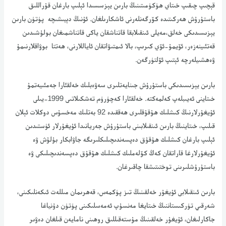
قېچىپ چىقىپ خىتاي ھۈكۈمىتىنىڭ بارىن يېزسسىدا ئېلىپ بارغان قۇراللىق
باستۇرۇش ھەركىتىدە كۆرگەنلەرنى ئاشكارىلغان. ئۇنىڭ دېيىشىچە پۈتۈن بارىن
يېزىسىدىكى خەلق،مەيلى ئىنقىلابقا قاتناشقان ياكى قاتناشمىغان بولۇشىدىن
قەتئىينەزەر، ئۆيمۇ-ئۆي كىرىپ، بالا ئىمتىۋاتقان ئاياللارنى، ھەتتا بوۋاقلارنىمۇ
ۋەھشىيلەرچە ئېتىپ ئۆلتۈرگەن.
بارىن يېزىسىدىكى باستۇرۇش جىنايەتلىرى سەۋەبلىك خەلقئارا جەمئىيەتمۇ
خىتاينى ئەيىبلەپ كەلمەكتە. خەلقئارا كەچۈرۈم تەشكىلاتىى 1999-يىلى
ئۇيغۇرلارنىڭ كىشلىك ھۇقۇقلىرى ھەققىدە 92 بەتلىك مەخسۇس دوكلات ئېلان
قىلىپ، خىتاينىڭ بارىن ئىنقىلابىنى باستۇرۇش جەريانىدا ئۇيغۇرلار ئۈستىدىن
ئېلىپ بارغان كىشلىك ھۇقۇق دەپسەندىچىلىكلىرىگە جاۋابكار بۇلۇش ۋە
ئۇيغۇرلارغا قاراتقان كەڭ كۆلەملىك كىشلىك ھۇقۇق دەپسەندىچىلىكى ۋە
باستۇرۇشلىرىنى توختىتىشقا چاقىرغان.
بارىن ئىنقىلابى ئۇيغۇر خەلقىنىڭ تىز پۈكمەس، قەھرىمان مىللەت ئىكەنلىكىنى،
شەرقىي تۈركىستاننىڭ خىتايغا مەنسۇپ ئەمەسلىكىنى پۈتۈن دۇنياغا
جاكارلىغان، ئۇيغۇر خەلقىنىڭ مۇستەقىللىق روھىنى نامايەن قىلغان دەۋىر