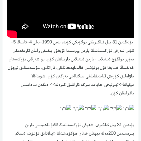
بۇنىڭدىن 31 يىل ئىلگىرىكى بۈگۈنكى كۈندە يەنى 1990-يىلى 4-ئاينىڭ 5-
كۈنى شەرقى تۈركىستاننىڭ بارىن يېزىسىدا ئۇيغۇر يېقىنقى زامان تارىخدىكى
دەۋېر بولگۈچ ئىنقىلاب -بارىن ئىنقىلابى پارتىلغان كۈن. بۇ شەرقىي تۈركىستان
خەلقىنىڭ خىتايغا قۇل بولۇشنى خالىمايدىغانلىقى، ئازاتلىق، مۇستەقىللىق ئۈچۈن
داۋاملىق كۈرەش قىلىدىغانلىقى سىگنالىنى بەرگەن كۈن، شۇنداقلا
دۇنياغا<<بىزتېخى ھايات، بىزگە ئازاتلىق كېرەك>> دىگەن ساداسىنى
ياڭراتقان كۈن.
بۇندىن 31 يىل ئىلگىرى، شەرقى تۈركىستاننىڭ ئاقتۇ ناھىيىسى بارىن
يېزىسىدىن 200دەك دېھقان خىتاي ھۈكۈمىتىنىڭ «پىلانلىق تۇغۇت، ئىسلام