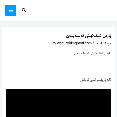
Ski
يازما
MAIN
Search
t
يۆتكەش
MENU
conten
بارىن ئىنقىلابىنى ئەسلەيمەن
/
پىكىرلىرىم
/ By
abdurehimgheni.com
بارىن ئىنقىلابىنى ئەسلەيمەن
ئابدۇرېھىم غېنى ئۇيغۇر