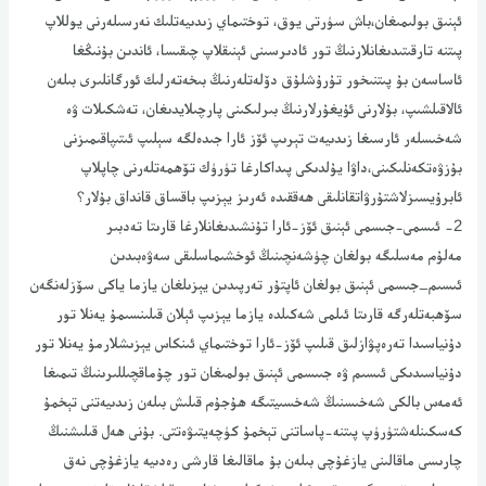
ئېنىق بولىمىغان،باش سۈرتى يوق، توختىماي زىدىيەتلىك نەرسىلەرنى يوللاپ
پىتنە تارقىتىدىغانلارنىڭ تور ئادىرسىنى ئېنىقلاپ چىقىسا، ئاندىن بۇنىڭغا
ئاساسەن بۇ پىتنىخور تۇرۇشلۇق دۆلەتلەرنىڭ بىخەتەرلىك ئورگانلىرى بىلەن
ئالاقىلشىپ، بۇلارنى ئۇيغۇرلارنىڭ بىرلىكىنى پارچىلايدىغان، تەشكىلات ۋە
شەخىسلەر ئارسىغا زىدىيەت تېرىپ ئۆز ئارا جىدەلگە سېلىپ ئىتىپاقىمىزنى
بۇزۋەتكەنلىكىنى،داۋا يۇلدىكى پىداكارغا تۈرۈك تۆھمەتلەرنى چاپلاپ
ئابرۇيسىزلاشتۇرۋاتقانلىقى ھەققىدە ئەرىز يېزىپ باقساق قانداق بۇلار؟
2- ئىسمى-جىسمى ئېنىق ئۆز-ئارا تۇنشىدىغانلارغا قارىتا تەدبىر
مەلۇم مەسلىگە بولغان چۈشەنچىنىڭ ئوخشىماسلىقى سەۋەبىدىن
ئىسىم_جىسمى ئېنىق بولغان ئاپتۇر تەرپىدىن يېزىلغان يازما ياكى سۆزلەنگەن
سۆھبەتلەرگە قارىتا ئىلمى شەكىلدە يازما يېزىپ ئېلان قىلىنسىمۇ يەنلا تور
دۇنياسىدا تەرەپۋازلىق قىلىپ ئۆز-ئارا توختىماي ئىنكاس يېزىشلارمۇ يەنلا تور
دۇنياسىدىكى ئىسىم ۋە جىىسمى ئېنىق بولمىغان تور چۇماقچىللىرىنىڭ تىمىغا
ئەمەس بالكى شەخىسنىڭ شەخسىيتىگە ھۇجۇم قىلىش بىلەن زىدىيەتنى تېخمۇ
كەسكىنلەشتۈرۈپ پىتنە-پاساتنى تېخمۇ كۈچەيتىۋەتتى. بۇنى ھەل قىلىشنىڭ
چارىسى ماقالىنى يازغۇچى بىلەن بۇ ماقالىغا قارشى رەدىيە يازغۇچى نەق