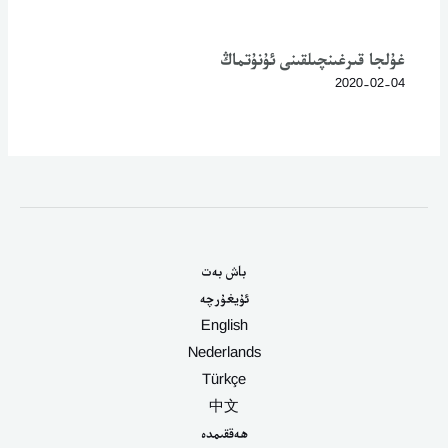
غۇلجا قىرغىنچىلقىنى ئۇنۇتماڭ
2020-02-04
باش بەت
ئۇيغۇرچە
English
Nederlands
Türkçe
中文
ھەققىمدە