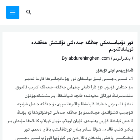
Ski
يازما
MAIN
Search
t
يۆتكەش
MENU
conten
تور دۇنياسىدىكى جەڭگە جىدەلنى تۈگىتىش ھەققىدە
ئويلىغانلىرىم
/
پىكىرلىرىم
/ By
abdurehimgheni.com
ئابدۇرېھىم غېنى ئۇيغۇر
1- ئىسمى-جىسمى ئېنىق بولمىغان تور چۇماقچىللىرىغا قارىتا تەدبىر
بىز خىتاينى قۇيۇپ ئۆز ئارا ئايغى چىقماس جەڭگە-جىدەلگە كىرىپ قالدۇق.
مىللىتىمىزنىڭ ئورتاق مەنپەتىدە قانچە ئىتپاقلىققا، بىرلىشىشكە،پۈتۈن
تەشۋىقاتىمىزنى خىتايغا قارتىشقا چاقىرغانسېرى،بۇ جەڭگە جىدەل شۇنچە
كۈچىيىپ كىتىۋاتىدۇ. ھچىكىممۇ بۇ جەڭگە جىدەلنى توختۇتۇشقا ۋە بۇنىڭ
ئالدىنى ئېلىشقا قۇربى يەتمىدى. ئۇيان ئويلاپ بۇيان ئويلاپ كاللامغا مۇنداق بىر
پىكىر كىلىپ قالدى، شۇڭا سىلەر بىلەن ئورتاقىلىشپ باقاي دىدىم. تور
تېخنىكىسنى ياخشى بىلدىغان باللاردىن بىر گۇرۇپپا قۇرۇپ ئسىمى-جىسمى