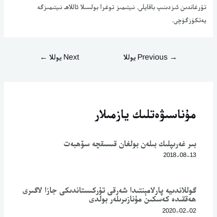
تۇرغاندىن ئىزدىنىپ باقايلى. نىيتىمىز توغرا بولسىلا ئاللاھ نىيتىمىزگە
يەتكۈزگۈچى.
→
Previous يوللا
Next يوللا
←
مۇناسىۋەتلىك يازمىلار
بىر غەرىپلىك بىلەن بولغان قىسىقچە سۆھبەت
2018-08-13
گوللاندىيە پارلامېنتىدا شەرقى تۈركىستاندىكى جازا لاگىرى
ھەققىدە كەسكىن مۇنازىرىلەر بولدى
2020-02-02