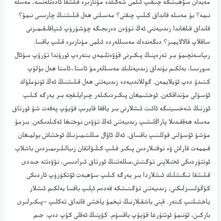
مەيدان سۆھبىتىگە چىىقىپ ئىلمى شەكىلدە مۇنازىرە قىلشقا ئادەتلەنسە، مەسلە
نىمە؟ بۇ مەسلە قانداق كىلىپ چىقتى؟ مەسىلنى ھەل قىلىشنىڭ چارىسى نىمۇ؟
قانداق قىلغاندا زىدىيەتنى ئەڭ تۈۋەن دەرىجىگە چۈشۈرۈپ ئىتپاقلىقىمىزنى
ساقلاپ قالالايمىز؟ دىگەندەك مەسىللەردە ئىلمى مۇنازىرە قىلىپ باقسا.
رىياسەتچىمۇ بىر تەرەپنىڭ پىكىرنى قۇۋەتلىمەي بىتەرەپ ئورۇندا تۇرۇپ سۇئال
سورىسا، بەلكىم بۇنداق زىدىيەتلىك مەسىللەرمۇ ئاستا-ئاستا ھەل بۇلۇپ
كىتىدۇ دەپ ئۇيلايمەن. گوللاندىيەدە زىدىيەتنى ھەل قىلىشنىڭ ئەڭ ئۈنۈملۇك
ئۇسۇلى مۇنداقكەن. ئوخشىمغان پىكىردىكىلەر چىرايلىقچە بىر يەرگە كىلىپ
ئۈزنىڭ شەخسىيتىگە ئائىت ئىشلارنى بىر ياققا قايرىپ قۇيۇپ پەقەت شۇ ئورتاق
مەسلە ھەققىدىلا پاراڭلىشىپ زىدىيەتنى ئەڭ تۈۋەن نوختىغا ئەكىلدىكەن. بىزمۇ
مۇشۇ ئۇسۇلنى قوللىنىپ باقساق. ئەڭ ئاۋال مىللىتىمىزنىڭ ئوخشاش بولمىغان
قىممەت قاراش ۋە نوقتىلاردىن پىكىر قىلىپ كىلىۋاتقان زىيالىلىرىمىزدىن باشلاپ
ئوتتۇردىكى ئختىلاپنى تۈگىتىش،مىللەتنىڭ ئورتاق ئىرادىسى، نۆۋەتتە جىددى
قىلىشقا تىگىشلىك ئىشلاردا بىر يەرگە كىلىپ سۆھبەت ئۆتكۈزۈپ ئاردىكى
كۆڭۈلسىزلىكنى، زىدىيەتنى تۈگىتىشكە قەدەم ئېلىپ باقسا بەلكىم ئىشلار
ياخشىلنىپ كىتەر. قېنى باشقىلارنىڭ تېخمۇ ياخشى قانداق تەكلىپ –پىكىرلىرى
باركىن، ئۇنىمۇ ئوتتۇرغا قۇيۇپ باقسۇم. كۆپنىڭ ئەقلى كۆپ دەپ. جىم