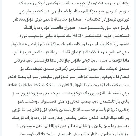
پىتنە تېرىپ زىدىيەت ئۇرۇقى چېچىپ مىللەتنى تۈگمەس ئىچكى زىدىيەتكە
سۆرەپ كىردى. شۇ مەزگىللەردە ئابدۇللاھ تارىمى، ئىسكەندەر ھاپىزنى
نۇرغۇن ئۇيغۇرلار تەنقىدلىدى، ھەتتا بۇ خىتاينىڭ ئادىمى بۇنى تۇنۇيدىغانلار
بارمۇ دەپ سۈرۈشتىسنىمۇ قىلدى. ھەيران قالغىنىم قۇدرەت باراتنىڭ
ئىسكەندەر ھاپىز ئىكەنلىكىنى 100%لىك ئىسپات بىلەن تۇتىۋېلىپ توردا
ھەممىنى ئاشكارىلسام، نۇرغۇن ئادەملەرنىڭ سۈكۈتتە تۇرۋېلىشى.ھەتتا تېخى
مىنى ئەيىبلەپ نىمە قىلالايتىڭىز ئۇنداق قلسا سىزنىڭ ئۈستىڭدىن ئەرىز قىلىپ
ماڭا تۆھمەت قىلدى دەپ تېخى قانۇنى جاۋابكارلىققا تارتىلسىز دەپ ئەركىن
سىدىق ئەپەندىمنىڭ پوپوزا قىلىشلىرىنى (ئەركىن سىدىق ئەپەندىمگە بۇ
ئىشلارغا ئابدۇغېنى سابىت گۇۋاھ، سىز ئابدۇغېنى سابىتتىن سوراپ بېقىڭ ئەگەر
سىز دىگەندەك قۇدرەت باراتقا ئوۋال قىلغان بولسا ئېكرانىڭىغا چىقىڭ بۇ ھەقتە
مېنى تەنقىد قىلىڭ ۋە يۈزۈمگە تۈكۈرىڭ دىسەم ھە مەن سۈرۈشتۈرۈپ سىز
بىلەن پاراڭلىشىمەن دەپ جىمىپ كەتتى ۋە مېنى فەيىسبوك دوستلىقىدىنمۇ
چىقىرۋەتتى) ئويلىسام ھەممىسنىڭ ئارقىسدىن باغلاپ تۇرۋاتقان يىپنىڭ ئۇچى
بىر ئادەمبىڭ قۇلىدا ئىكەن دىگەن يەكۈننى چىقاردىم. قۇدرەت بارات ئۈزىنىڭ
مەسىنجىردا مەن بىلەن يېزىشقان خەتلىرىدىن تېنۋالغان، مەن مەسىنجىردا
يېزىشقان خەتلەرنى، ئاۋاز خاتېرسىنى ئابدۇغېنى سابىت ئاڭلاپ قۇدىرەت