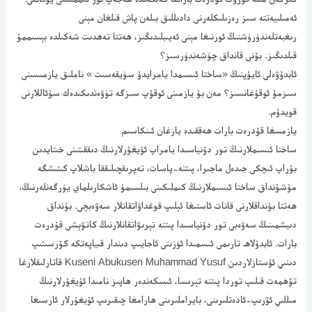
ئەمىلىيەتتە سىز رەزىلىكلەرنى دادىللىق بىلەن پاش قىلغان مېنى
رىغبەتلەندۈرۈشنىڭ ئورنىغا مېنى ئەيىبلىدىڭىز، ھەتتا تەھدىت شەكىلدە بېسىممۇ
قىلدىڭىز. بۇنى قانداق چۈشەندۈرسىز؟
ئابدۇۋەلى ئايۇپنىڭ «ساختا ئىسىمدا يامرايدۇ سۈيقەسىت » ناملىق يازمىسىنى
سىزمۇ ئوقۇغانسىز؟ مەن بۇ يازمىنى ئوقۇپ سىزگە تۈۋەندىكىدەك سۇئاللارنى
قويدۇم.
يازمسغا قۇدرەت بارات ھەققىدە يازغان ئىنكاسىم
ساختا ئىسىملارنىڭ تور دۇنياسىدا يامراپ ئۇيغۇرلارنىڭ دىققىتىنى خىتايدىن
بۇراپ ئىچكى جىدەل ماجىرا، پىتنە-پاسات، تەپرىقچىلىققا باشلاپ كىتىشگە
مۇشۇنداق ساختا ئىسىملارنىڭ كىملىكىنى بىلسىمۇ ئاشكارىلماي يۈرگەنلەرنىڭ،
ھەتتا بۇنداقلارنى قانات ئاستىغا ئېلىپ قوغداۋاتقانلار سەۋەبچى. بۇنداق
دىيشمىنىڭ سەۋەبى تور دۇنياسىدا پىتنە تېرىۋاتقانلارنىڭ كاتۋېشى قۇدرەت
بارات. ئابدۇلاھ تارىمى ئىسمىدا ئۈزىنى ئاجايىپ دىندار قىياپەتكە كۆرسىتىپ
دىنىي ئۇستازلاردىن Kuseni Abukusen Muhammad Yusuf قاتارلىقلارغا
تۆھمەت قىلىپ توردا پىتنە تېرىسا، ئىسكەندەر ھاپىز نامىدا ئۇيغۇرلارنىڭ
مىللىي ئۆرىپ-ئادەتلىرىنى، بايراملىرىنى ھارامغا چىقىرىپ ئۇيغۇرلار ئارسىغا