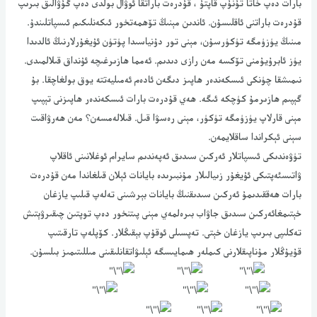
بارات دەپ خاتا تۇنۇپ قاپتۇ ، قۇدرەت باراتقا ئوۋال بولدى دەپ گۇۋالىق بىرىپ
قۇدرەت باراتنى ئاقلىسۇن. ئاندىن مېنىڭ تۆھمەتخور ئىكەنلىكىم ئىسپاتلىندۇ.
مىنىڭ يۈزۈمگە تۈكۈرسۇن، مېنى تور دۇنياسىدا پۈتۈن ئۇيغۇرلارنىڭ ئالدىدا
يۈز ئابرۇيۇمنى تۆكسە مەن رازى دىدىم. ئەمما ھازىرغىچە ئۇنداق قىلالمىدى.
نىمىشقا چۈنكى ئىسكەندەر ھاپىز دىگەن ئادەم ئەمىليەتتە يوق بولغاچقا. بۇ
گېپىم ھازىرمۇ كۈچكە ئىگە. ھەي قۇدرەت بارات ئىسكەندەر ھاپىزنى تېپىپ
مېنى قارلاپ يۈزۈمگە تۈكۈر، مېنى رەسۋا قىل. قىلالەمسەن؟ مەن ھەرۋاقىت
سېنى ئېكراندا ساقلايمەن.
تۈۋەندىكى ئىسپاتلار ئەركىن سىدىق ئەپەندىم سايرام ئوغلانىنى ئاقلاپ
ۋاتىسئەپتىكى ئۇيغۇر زىيالىلار مۇنبىرىدە بايانات ئېلان قىلغاندا مەن قۇدرەت
بارات ھەققىدىمۇ ئەركىن سىدىقنىڭ بايانات بېرشىنى تەلەپ قىلىپ يازغان
خېتىمغائەركىن سىدىق جاۋاب بىرەلمەي مېنى پىتنخور دەپ توپتىن چىقىرۋېتىش
تەكلىپى بىرىپ يازغان خېتى. تەپسىلى ئوقۇپ بېقىڭلار. كۆپلەپ تارقىتىپ
قۇيۇڭلار مۇناپىقلارنى كىملەر ھىمايىسگە ئېلىۋاتقانلىقىنى مىللىتىمىز بىلسۇن.