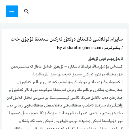
Ski
يازما
MAIN
Search
t
يۆتكەش
MENU
conten
سايرام ئوغلانىنى ئاقلىغان دوكتۇر ئەركىن سىدىققا ئۇچۇق خەت
/
پىكىرلىرىم
/ By
abdurehimgheni.com
ئابدۇرېھىم غېنى ئۇيغۇر
كىسەلنى يۇشۇرساڭ ئۈلمىڭ ئاشكارە – ئۇيغۇر خەلىق ماقال تەمسىللىرىدىن
ھۆرمەتلىك دوكتۇر ئەركىن سىدىق ئەپەندىم سىز يازمىڭىزدا،
لىكسىيەلىرىڭىزدە دائىم دۇنيانىڭ رەزىلىشىپ كىتىشنى رەزىللەر كەلتۈرۈپ
چىقارمىغان، بەلكى رەزىللەرنىڭ رەزىل قىلمىشغا سۈكۈتتە تۇرغانلار كەلتۈرۈپ
چىقارغان دەپ داڭلىق فىزىكا ئالىمى ئېينىشتىيىننىڭ بۇ سۈزىنى نەقىل كەلتۈرگەن
ۋاقتىڭىزدا، سىزنىڭ ئاجايىپ ھەققانىيەتنى ياقىلايدىغان ھەققانىيەتچى زىيالى دەپ
بەك ھۈرمىتىم بارئىدى. ئەمما بۇ قىممەتلىك سۈزىڭىز 10 نەچچە خىل ئىسىمدا
تور دۇنياسىدا ئىچكى زىدىيەت تېرىپ ئۇيغۇرنى ئىچكى جىدەلگە باشلاپ
كىرگەن مىتە قۇرۇت قۇدرەت باراتقا كەلگەندە ھەجەپ ئۆز قىممىتىنى يۇقاتتى.