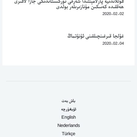
گوللاندىيە پارلامېنتىدا شەرقى تۈركىستاندىكى جازا لاگىرى
ھەققىدە كەسكىن مۇنازىرىلەر بولدى
2020-02-02
غۇلجا قىرغىنچىلقىنى ئۇنۇتماڭ
2020-02-04
باش بەت
ئۇيغۇرچە
English
Nederlands
Türkçe