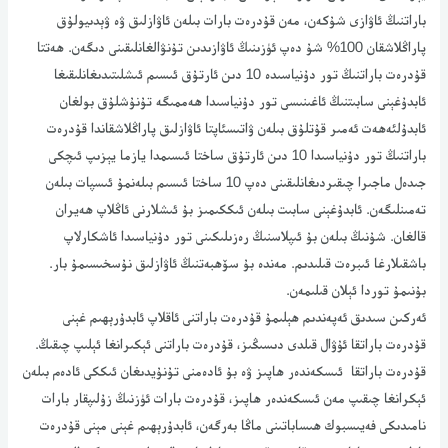
باراتنىڭ ئاۋازى شۇكەن، مەن قۇدرەت بارات بىلەن ئاۋازلىق ۋە ۋېدىيولۇق
پاراڭلاشقان 100% شۇ دەپ ئۈزىنىڭ ئاۋازىدىن تۇنۋالغانلىقىنى دىگەن. ھەتتا
قۇدرەت باراتنىڭ تور دۇنياسىدە 10 دىن ئارتۇق ئىسىم ئىشلىتىدىغانلىقىغا
ئابدۇغېنى سابىتنىڭ ئاغىنىسى تور دۇنياسىدا ھەممىگە تۇنۇشلۇق بولغان
ئابدۇلئەھەت ئەمىر قۇتلۇق بىلەن ۋاتىسئاپتا ئاۋازلىق پاراڭلاشقاندا قۇدرەت
باراتنىڭ تور دۇنياسىدا 10 دىن ئارتۇق ساختا ئىسىمدا يازما يېزىپ ئىچكى
جىدەل ماجىرا چىقىردىغانلىقىنى دەپ 10 ساختا ئىسىم بىلەنمۇ ئىسپات بىلەن
تەمىنلىگەن. ئابدۇغېنى سابىت بىلەن ئىككىمىز بۇ ئىشلارنى ئاڭلاپ ھەيران
قالغان. شۇنىڭ بىلەن بۇ ئىپلاسنىڭ رەزىلىكىنى تور دۇنياسىدا ئاشكارلاپ
باشقىلارغا ئىبرەت قىلىدىم. مەندە بۇ سۆھبەتنىڭ ئاۋازلىق نۇسخىسىمۇ بار.
بۇنىمۇ توردا ئېلان قىلىمەن.
ئەركىن سىدىق ئەپەندىم ھېلىمۇ قۇدرەت باراتنى ئاقلاپ ئابدۇرېھىم غېنى
قۇدرەت باراتقا ئۇۋال قىلدى دىسىڭىز، قۇدرەت باراتنى ئېكىرانغا ئېلىپ چىقىڭ.
قۇدرەت باراتقا ئىسكەندەر ھاپىز ۋە بۇ ئادەمنى تۇنۇيدىغان ئىككى ئادەم بىلەن
ئېكرانغا چىقىپ مەن ئىسكەندەر ھاپىز، قۇدرەت بارات ئۈزنىڭ زۇلىپقار بارات
نامىدىكى فەيىسبوك ھىساباتىنى ماڭا بەرگەن، ئابدۇرېھىم غېنى مېنى قۇدرەت