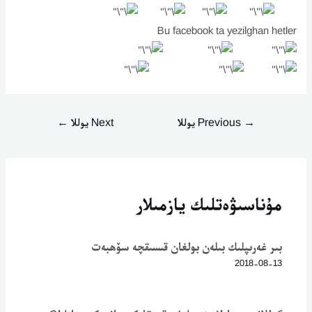
Bu facebook ta yezilghan hetler
→
Previous يوللا
Next يوللا
←
مۇناسىۋەتلىك يازمىلار
بىر غەرىپلىك بىلەن بولغان قىسىقچە سۆھبەت
2018-08-13