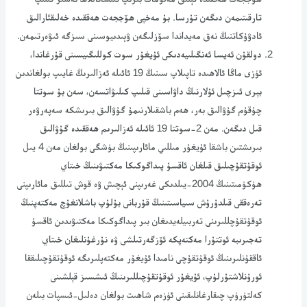
تارقىتىمەن دىگەن تۇرسا. بۇ مەخپى ھۆججەت ھەققىدە خەلىقئارالىق
ئادۋۇكاتنىڭ نەق مەيداندا سۆزلىگەن ۋېىدىيوسىنى سىزگە ئىۋەرتىمەن.
دولقۇن ئەيسا ئەنگىلىيەدىكى ئۇيغۇر سوت كوللىگىيسىنى قۇرغاندا،
ئۈزى ماڭا ئالاھىدە تاپىلاپ سىنىڭ 19 ئائىلە ئەزالىرىڭ غايىپ بولغاندىن
بېرى ئىزچىل ئۇلارنىڭ داۋاسىنى قىلىپ كىلىۋاتسەن، سەن بۇ سوتتا
چۇقۇم گۇۋالىق بەر، ھەم باشقىلارنىمۇ گۇۋالىق بىرىشكە سەپەرۋەر
قىل دىگەن. مەن 2-سوتتا 19 ئائىلە ئەزالىرىم ھەققىدە گۇۋالىق
بىرىشتىن باشقا ئۇيغۇر مىللىي مائارىپىنىڭ بۈشگى بولغان مەن 4 يىل
ئوقۇتقۇچىلىق قىلغان ئاقسۇ پىداگوكىكا مەكتىۋىنىڭ خىتاي
ھۈكۈمىتىنىڭ 2004-يىلدىكى غەرىپنى ئېچىش ۋە قوش تىللىق مائارىپنى
تەرەققى قىلدۇرۇش سىياسىتىنىڭ قۇربانى بۇلۇپ باشلانغۇچ مەكتەپنىڭ
ئوقۇتقۇچللىرىنى تەربىيلەيدىغان بىر پىداگوكىكا مەكتىۋىدىن ئاقسۇ
تەجىرىبە ئوتتۇرا مەكتەپكە ئۆزگەرتىلشى ۋە نۇرغۇنلىغان خىتاي
ئاققۇنلىرىنىڭ ئوقۇتقۇچى نامىدا ئۇيغۇر مەكتەپلىرىگە ئوقۇتقۇچىلىققا
ئورۇنلاشتۇرلۇپ، ئۇيغۇر ئوقۇتقۇچىللىرىنىڭ ئىشسىز قېلشىنى
كەلتۈرۈپ چىقارغانلىقىنى ئۈزەم شاھىت بولغان دەلىل-ئىسپات بىلەن