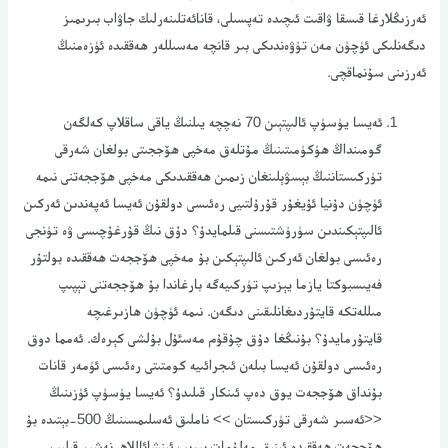
ئەرزىڭلارغا قىسقا ۋاقىت ئىچىدە تەپسىلى، قانائەتلىنەرلىك جاۋاب بىرىمىز
دىگەنلىكى ئۈچۈن مەن تۈۋەندىكى بىر قانچە مەسىللەر ھەققىدە ئۈزەمنىڭ
ئەرزىنى سۇنماقچى.
ئەيسا يۈسۈپ ئالىپتېىن 70 نەچچە يىلنىڭ ياقى ساقلاپ كەلگەن
گومىنداڭ ھۈكۈمىتىنىڭ مۇتلەق مەخپى ھۆججىتى بولغان شەرقى
تۈركىستاننىڭ بېسۋېلىنغان زىمىن ھەققىدىكى مەخپى ھۆججەتنى نىمە
ئۈچۈن دۇنيا ئۇيغۇر قۇرۇلتىيى رەئىسى دولقۇن ئەيسا ئەپەندىن ئەركىن
ئالىپتېكىندىن سۈرۈشتىسنى قىلمايدۇ؟ دۇق نىڭ قۇرغۇچىسى ۋە تۈنجى
رەئىسى بولغان ئەركىن ئالىپتېكىن بۇ مەخپى ھۆججەت ھەققىدە بولتۇر
فەيىسبوكتا يازما يېزىپ تۈركىيەگە بارغاندا بۇ ھۆججەتنى تېپىپ
مىللەتكە قايتۇردىغانلىقىنى دىگەن. نىمە ئۈچۈن ھازىرغىچە
قايتۇرمايدۇ؟ بۇنىڭغا دۇق چۇقۇم مەسئۇل بۇلشى كېرەك. ئەمما دوق
رەئىسى دولقۇن ئەيسا بىلەن ئىجرائىيە كومتىتى رەئىسى ئۈمەر قانات
بۇنداق ھۆججەت يوق دەپ ئىنكار قىلىدۇ؟ ئەيسا يۈسۈپ ئۈزىنىڭ
<<ئەسىر شەرقى تۈركىستان >> ناملىق ئەسلىمسىنىڭ 500-بېتىدە بۇ
ھۆججەت ھەققىدە ئېنىق مەلۇمات بىرىپ ئىنشائاللاھ نەشىر قىلىپ