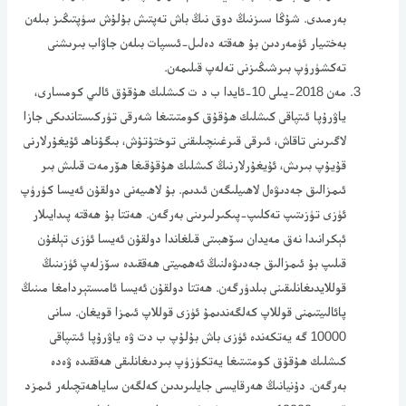
بەرمىدى. شۇڭا سىزنىڭ دوق نىڭ باش تەپتىش بۇلۇش سۈپتىڭىز بىلەن
بەختىيار ئۈمەردىن بۇ ھەقتە دەلىل-ئىسپات بىلەن جاۋاب بىرىشنى
تەكشۈرۈپ بىرشىڭىزنى تەلەپ قىلىمەن.
مەن 2018-يىلى 10-ئايدا ب د ت كىشلىك ھۇقۇق ئالىي كومسارى،
ياۋرۇپا ئىتپاقى كىشلىك ھۇقۇق كومتىتىغا شەرقى تۈركىستاندىكى جازا
لاگىرىنى تاقاش، ئىرقى قىرغىنچىلىقنى توختۇتۇش، بىگۇناھ ئۇيغۇرلارنى
قۇيۇپ بىرىش، ئۇيغۇرلارنىڭ كىشلىك ھۇقۇقىغا ھۆرمەت قىلىش بىر
ئىمزالىق جەدىۋەل لاھىيلىگەن ئىدىم. بۇ لاھىيەنى دولقۇن ئەيسا كۈرۈپ
ئۈزى تۈزىتىپ تەكلىپ-پىكىرلىرىنى بەرگەن. ھەتتا بۇ ھەقتە پىدايىلار
ئېكرانىدا نەق مەيدان سۆھبىتى قىلغاندا دولقۇن ئەيسا ئۈزى تېلفۇن
قىلىپ بۇ ئىمزالىق جەدىۋەلنىڭ ئەھمىيتى ھەققىدە سۆزلەپ ئۈزىنىڭ
قوللايدىغانلىقىنى بىلدۈرگەن. ھەتتا دولقۇن ئەيسا ئامىستېردامغا مىنىڭ
پائالىيتىمنى قوللاپ كەلگەندىمۇ ئۈزى قوللاپ ئىمزا قويغان. سانى
10000 گە يەتكەندە ئۈزى باش بۇلۇپ ب دت ۋە ياۋرۇپا ئىتىپاقى
كىشلىك ھۇقۇق كومتىتىغا يەتكۈزۈپ بىردىغانلىقى ھەققىدە ۋەدە
بەرگەن. دۇنيانىڭ ھەرقايسى جايلىرىدىن كەلگەن ساياھەتچىلەر ئىمزد