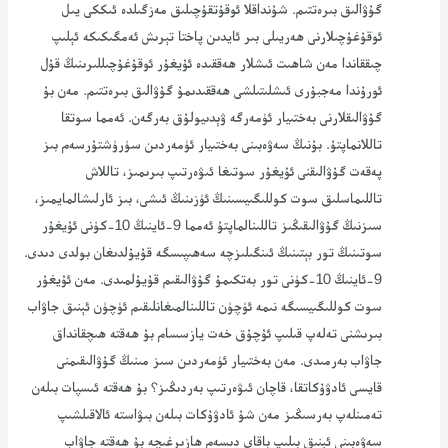
گۇۋالىق بىرەتتىم. شۇنداقلا ئوقۇتقۇچىلىق مەزگىلدە ئىككى يىل
ئوقۇغۇچىلارنى ھەريىلى بىر ئايدىن پاختا تېرىش ئەمگىكىكە ئېلىپ
چىققاندا مەن شاھىت ئىشلار ھەققىدە ئۇيغۇر ئوقۇغۇچىللىرىنىڭ قۇل
ئورۇندا مەجبۇرى ئىشلىتىلشى ھەققىدىمۇ گۇۋالىق بىرەتتىم. مەن بۇ
گۇۋالىقلارنى بەختىيار ئۈمەرگە ۋېدىيولۇق بەرگەن. ئەمما سوتقا
تاللانماپتۇ. بۇنىڭ سەۋەبىنى بەختىيار ئۈمەردىن سۈرۈشتۇرسەم بىز
پەقەت گۇۋالىقنى ئۇيغۇر سوتىغا ئىۋەرتىپ بىرىمىز، تاللاش
تاللىماسلىق سوت كوللىگىيسىنىڭ ئۈزىنىڭ ئىشى، بىز ئارلىشالمايمىز،
سىزنىڭ گۇۋالىقىڭىز تاللىنالماپتۇ ئەمما 9-ئاينىڭ 10-كۈنى ئۇيغۇر
سوتىنىڭ تور بېتىنىڭ ئىنگىلىزچە سەھىپىسگە قۇيۇلدىغان بولدى دىدى.
9-ئاينىڭ 10-كۈنى تور بەتكىمۇ گۇۋالىقىم قۇيۇلمىدى. مەن ئۇيغۇر
سوت كوللىگىيسىگە نىمە ئۈچۈن تاللىنالمىغانلىقىم ئۈچۈن ئېنىق جاۋاب
بىرىشنى تەلەپ قىلىپ ئۇچۇق خەت يازسسام بۇ ھەقتە ھىچقانداق
جاۋاب بەرمىدى. مەن بەختىيار ئۈمەردىن سىز مىنىڭ گۇۋالىقىمنى
قايسى ئادۋۇكاتقا، قاچان ئىۋەرتىپ بەردىڭىز؟ بۇ ھەقتە ئىسپات بىلەن
تەمىنلەپ بەرسىڭىز مەن شۇ ئادۋۇكات بىلەن بىۋاستە ئالاقىلشىپ
سەۋەبىنى ئېنىق بىلىپ باقاي دىسەم ھازىرغىچە بۇ ھەقتە جاۋاب