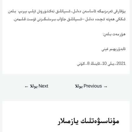
يۇقارقى ئەرىزىمگە ئاساسەن دەلىل-ئىسپاتلىق تەكشۈرۈش ئېلىپ بېرىپ بىلەن
ئىككى ھەپتە ئىچىدە دەلىل –ئىسپاتلىق جاۋاب بىرىشىڭىزنى ئۈمىت قىلىمەن.
ھۆرمەت بىلەن:
ئابدۇرېھىم غېنى
2021-يىلى 10-ئاينىڭ 8-كۈنى
→
Previous يوللا
Next يوللا
←
مۇناسىۋەتلىك يازمىلار