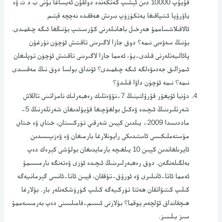
قۇيۇپ 10000 دىن ئېشىپ كەتكەندە دولقۇن ئەيساغا بۇنى ب د ت ۋە
ياۋرۇپا ئىتىپاقىغا يەتكۈزۈپ بىرىش ھەققىدە نەچچە قېتىم
ئالاقىلاشساممۇ ھەرخىل باھانىلەرنى كۆرسىتىپ بۇنىڭغا ئىگە چىقمىدى.
بۇنىڭ سەۋەبى نىمە؟ دوق جازا لاگىرىنى تاقىتىش ئۈچۈن نۇرغۇن
پائالىيەتلەرنى قىلدى-يۇ، ئەمما جازا لاگىرىنى تاقىتىش ئۈچۈن توپلىغان
ئىمزالىق جەدىۋەلگە ئىگە چىقمىدى؟ ئۇنداق بولسا دوق نىڭ مەقسىدى
نىمە؟ نىمە ئۈچۈن داۋا قىلىدۇ؟
دۇنيا ئۇيغۇر قۇرۇلتىينىڭ 7-نۆۋەتلىك رەھبەرلىك نامزاتىنى تاللاش
شەرتلىرىنىڭ ئىچىدە ۋەكىل بولغۇچىغا قۇيۇلدىغان شەرتلەرنىڭ 5-
ماددىسدا 2009- يىلدىن كېيىن شەرقىي تۈركىستان، خىتاي ۋە خىتاي
مۇستەملىكىسى ئاستىدىكى رايونلارغا بارمىغان ۋە ۋەزىپىسىدىن
ئايرىلغاندىن كېيىن 10 يىلغىچە بارمايدىغان بولۇشى كېرەك دەپ
بەلگىلەنگەن. دوق رەھبەرلىرىنىڭ ئىچىدە ئۈزى ۋەتەنگە بارمىسىمۇ
ئەمما ئاتا-ئانىلىرى ۋە ئورۇق-تۇققان، قېيىن ئاتا-ئانسى گېرمانىيەگە
كىلىپ كىتىۋاتقان ھەتتا تۈركىيەگە كىلىپ كۈرۈشكەنلەر بار. بۇلارغا
ھىچقانداق ئۆلچەم يوقما؟ بۇلارنى ئىسىم-فامىلسىنى دەپ بەرمىسەممۇ
سىز بىلسىز.