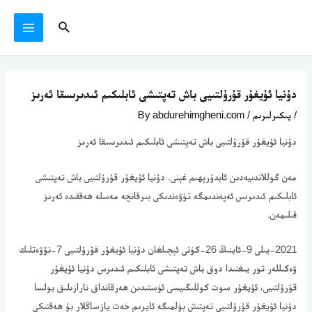
Ski
يازما
MAIN
Search
t
يۆتكەش
MENU
conten
دۇنيا ئۇيغۇر قۇرۇلتىيى باش تەپتىشى ئابلىكىم ئىدىرىسقا ئەرىز
/
پىكىرلىرىم
/ By
abdurehimgheni.com
دۇنيا ئۇيغۇر قۇرۇلتىيى باش تەپتىشى ئابلىكىم ئىدىرىسقا ئەرىز
مەن گوللاندىيەدىن ئابدۇرېھىم غېنى. دۇنيا ئۇيغۇر قۇرۇلتىيى باش تەپتىشى
ئابلىكىم ئىدىرىس ئەپەندىمگە تۈۋەندىكى بىرقانچە مەسلە ھەققىدە ئەرىز
قىلىمەن.
2021-يىلى 9-ئاينىڭ 26-كۈنى ئېچىلغان دۇنيا ئۇيغۇر قۇرۇلتىيى 7-نۆۋەتلىك
ۋەكىللەر تور يىغنىدا دوق باش تەپتىشى ئابلىكىم ئىدىرس دۇنيا ئۇيغۇر
قۇرۇلتىيى، ئۇيغۇر سوت كوللىگىيسى ئۈستىدىن ھەرقانداق نارازىلىق بولسا
دۇنيا ئۇيغۇر قۇرۇلتىيى تەپتىش بۈلمىگە ئايرىم خەت يازساڭلار بۇ ھەقتىكى