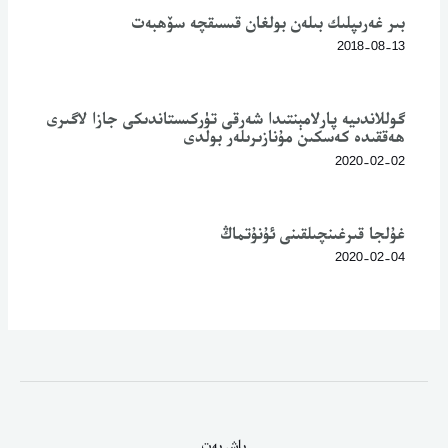
بىر غەرىپلىك بىلەن بولغان قىسىقچە سۆھبەت
2018-08-13
گوللاندىيە پارلامېنتىدا شەرقى تۈركىستاندىكى جازا لاگىرى
ھەققىدە كەسكىن مۇنازىرىلەر بولدى
2020-02-02
غۇلجا قىرغىنچىلقىنى ئۇنۇتماڭ
2020-02-04
باش بەت