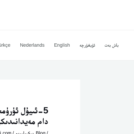
Ski
يازما
t
يۆتكەش
conten
باش بەت
ئۇيغۇرچە
English
Nederlands
ürkçe
5-ئىيۇل ئۈرۈم
دام مەيدانىدىكى
/
Blog
,
پىكىرلىرىم
/ By
i.com