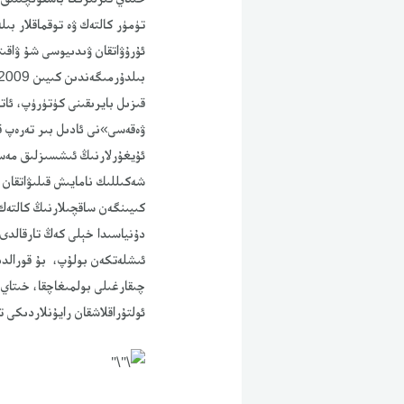
تۈمۈر كالتەك ۋە توقماقلار بى
ئۇرۇۋاتقان ۋىدىيوسى شۇ ۋاقىت
قىزىل بايرىقىنى كۈتۈرۈپ، ئا
ۋەقەسى»نى ئادىل بىر تەرەپ ق
ئۇيغۇرلارنىڭ ئىشسىزلىق مەسل
شەكىللىك نامايىش قىلىۋاتقان
كىيىنگەن ساقچىلارنىڭ كالتەك-
دۇنياسىدا خېلى كەڭ تارقالدى.
ئىشلەتكەن بولۇپ، بۇ قورالدى
چىقارغىلى بولمىغاچقا، خىتا
ئولتۇراقلاشقان رايۇنلاردىكى 