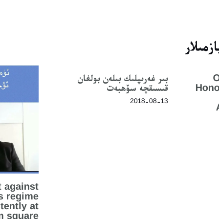
زمىلار
O
بىر غەرىپلىك بىلەن بولغان
Hono
قىسىقچە سۆھبەت
2018-08-13
t against
s regime
tently at
 square