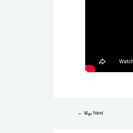
Next يوللا
←