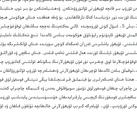
لەن ئۇرۇپ بىر قانچە ئۇيغۇرنى ئۆلتۈرۈۋەتكەن. ۋەھشىيلەشكەن بۇ بىر توپ خىتاينىڭ
نىڭ ئۈزىدە تور دۇنياسىدا كەڭ تارقالغاندى. بۇ ۋەقە ھەققىدە خىتاي ھۈكۈمتى ھىچقا
بىلدۇرمىگەندىن كىيىن 2009-يىلى 5- ئىيۇل كۈنى ئۈرۈمچىدە ئالىي مەكتەپنىڭ نەچچە مىڭلىغان ئوق
تالمىش ئۇيغۇر ئاپتۇنۇم رايۇنلۇق ھۈكۈمەت بىناسى ئالدىدا تىنچ شەكىللىك نامايى
ىلىشنى، ئۇيغۇر ياشلىرىنى ئەرزان ئەمگەك كۈچى سۈپتىدە خىتاي ئۆلكىلىرىگە يۆ
ىسنى ئۇيغۇر ئېلىنىڭ ئۈزىدە ھەل قىلشنى تەلەپ قىلدى. خىتاي ساقچى ۋە قۇراللىق
 ئوقۇغۇچىلارغا ئوق چىقىرىپ نۇرغۇن ئۇيغۇرلارنىڭ بىگۇناھ ئۈلشىنى كەلتۈرۈپ چى
توقماق بىلەن ئالدىغا ئۇچرىغان ئۇيغۇرلارنى ۋەھشىلەرچە ئۇرۇپ ئ‍ۆلتۈرۈۋاتقان سۈ
 ھەتتا خىتاي ئەسكەرلىرى بۇ قېتىملىق قىرغىنچىلىقتا يېڭى تىپتىكى فوسفۇرلۇق قو
ن چاچراپ چىققان فوسفورلۇق تۆمۈر سويۇقلۇقى بەدەن ۋە كىيىمگە چاچىراپ كەتسە
ي ساقچىلىرى فوسفۇرنىڭ كېچىسى پارقىرايدىغان خۇسسۇسىيتىدىن پايدىلنىپ ئۈرۈم
توكنى ئۈزۋېتىپ، ئۆي- ئۆيلەرگە كىرىپ ئۇيغۇرلارنى خالىغانچە تۇتقۇن قىلغان ۋە ئۆ