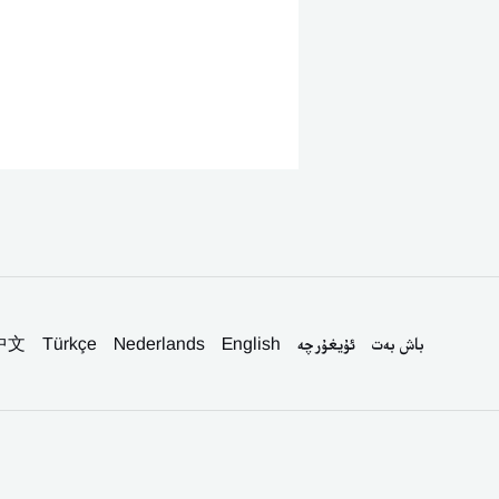
باش بەت
ئۇيغۇرچە
English
Nederlands
Türkçe
中文