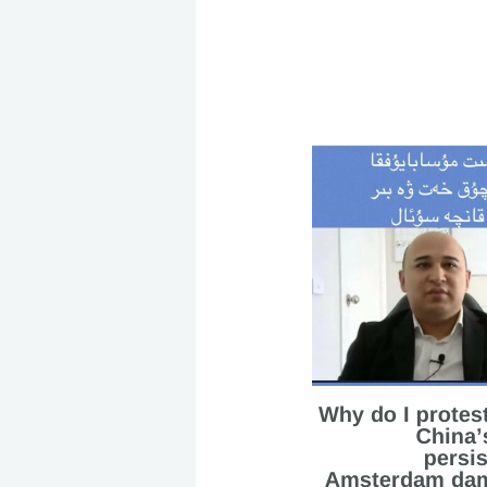
Why do I protes
China’
persis
Amsterdam dam