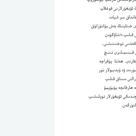
 ئۇيغۇرلارنى قوغلاپ
نداق بىر ئىپادە
ۇغۇچىلىرى خىتاينىڭ بەش يۇلتۇزلۇق
ش قىلىپ،«شاۋگۈەن
تكەشنى توختىتىشنى،
 قىسىمىلىرى تىنىچ
قاردى. ھەتتا پۇقراچە
رەت ۋە ۋېدىيولار تور
رالنى سىناق قىلىپ
 ھارقانچە يۇيۇپمۇ
چىدىكى ئۇيغۇرلار توپلىشىپ
لتۈرگەن.