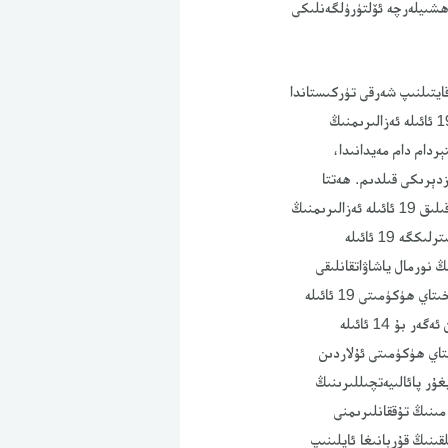
ھشىيلەرچە ئۆلتۈرۈلگەنلىكى
ايتىلنىپ شەرقى تۈركىستاندا
جازا لاگىرىنى قۇرۇپ ئۇيغۇر ۋە باشقا تۈركى مىللەتلەرگە قارىتا ئىرقى قىرغىنچىلىق ئېلىپ بېرىۋاتىدۇ. بۇ مىنىڭ 19 ئائىلە ئەزالىرىمنىڭ
خىرى ئامىستېردام دام مەيدانىدا،
زدېرىكى قىلدىم. ھەتتا
گوللاندىيە پادىشاسى، باش مىنىستېر، تاشقى ئىشلار مىنىسترلكىگە قايتا-قايتا خەت يېزىپ دىپلۇماتىك يوللار ئارقىلىق 19 ئائىلە ئەزالىرىمنىڭ
ئىزدېرىكىنى قىلىپ بىرشنى تەلەپ قىلدىم. 2020-يىلى 9-ئايدا ختاي ھۈكۈمىتى گوللاندىيە تاشقى ئىشلار مىنىسترلىكگە 19 ئائىلە
تۈرمىگە سۇلانغانلىقى، قالغان 14 ئائىلە ئەزالىرىمنىڭ نورمال ياشاۋاتقانلىقى
ھەققىدە جاۋاب بەردى.ئەمما ھازىرغىچە بۇ 14 ئائىلە ئەزالىرىم بىلەن تېلفۇندىمۇ كۈرشەلمەيۋاتىمەن. دىمەككى خىتاي ھۈكۈمىتى 19 ئائىلە
ئەزالىرىم ھەققىدە يالغان ئۇچۇر بەردى. خىتاي ھۈكۈمىتىنىڭ بۇ ئۇچۇرلىرىغا ئىشەنمەيمەن. خىتاي ھۈكۈمىتىدىن ئەگەر بۇ 14 ئائىلە
تاي ھۈكۈمىتى ئۇلاردىن
ۇر پائالىيەتچىللىرىنىڭ
مىنىڭ تۇققانلىرىمنى
ىنىڭ قۇربانىغا ئايلىنىپ