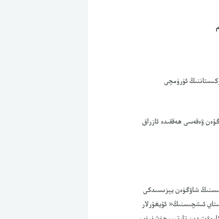
رۇن يەنى 2009-يىلى 7-ئاينىڭ 5-كۈنى شەرقى تۈركىستاننىڭ ئۈرۈمچى
ۇەن ۋەقەسى ھەققىدە ئازراق
ر يىراقلىقتىكى گۇاڭدۇڭ ئۆلكىسنىڭ شاۋگۈەن يېزىسىدكى
ىتاي ئىشچىسنىڭ« ئۇيغۇرلار
كارىۋىتىدىن تارتىپ چۈشۈرۈپ