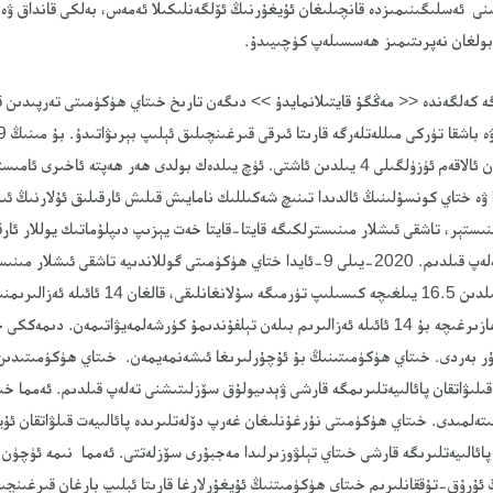
نى ئەسلىگىنىمىزدە قانچىلىغان ئۇيغۇرنىڭ ئۆلگەنلىكىلا ئەمەس، بەلكى قانداق ۋە
 بولغان نەپرىتىمىز ھەسسىلەپ كۈچىيىدۇ.
ە كەلگەندە << مەڭگۇ قايتىلانمايدۇ >> دىگەن تارىخ خىتاي ھۈكۈمىتى تەرپىدىن ق
رەسىملىرى، بۇلار بىلەن بولغان ئالاقەم ئۈزۈلگىلى 4 يىلدىن ئاشتى. ئۈچ يىلدەك بولدى ھەر ھەپتە ئا
ا ۋە ختاي كونسۇلىنىڭ ئالدىدا تىنىچ شەكىللىك نامايىش قىلىش ئارقىلىق ئۇلارنىڭ ئى
ئەزالىرىمدىن 5 نەپەرنىڭ 3 يىلدىن 16.5 يىلغىچە كىسىلىپ 
قىلىۋاتقان پائالىيەتلىرىمگە قارشى ۋېدىيولۇق سۆزلىتىشنى تەلەپ قىلدىم. ئەمما خى
تەلمىدى. خىتاي ھۈكۈمىتى نۇرغۇنلىغان غەرپ دۆلەتلىرىدە پائالىيەت قىلۋاتقان ئۇيغ
پائالىيەتلىرىگە قارشى خىتاي تېلۋوزىرلىدا مەجبۇرى سۆزلەتتى. ئەمما نىمە ئۈچۈن 
ۇرۇق-تۇققانلىرىم خىتاي ھۈكۈمىتنىڭ ئۇيغۇرلارغا قارىتا ئېلىپ بارغان قىرغىنچىلق