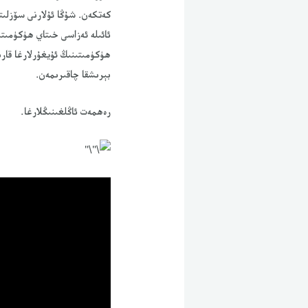
ئائىلە ئەزاسى خىتاي ھۈكۈمىت
ھۈكۈمىتىنىڭ ئۇيغۇرلارغا قارى
بېرىشقا چاقىرىمەن.
رەھمەت ئاڭلغىنىڭلارغا.