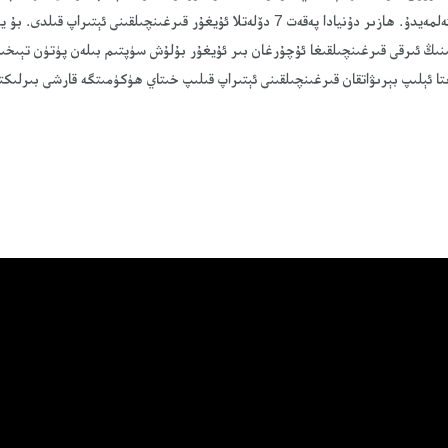
ىنىڭ ئىرقى قىرغىنچىلقىغا ئۇچۇرغان بىر ئۇيغۇر بۇلۇش سۈپتىم بىلەن پۈتۈن تېىخى
تا ئېلىپ بېرىۋاتقان قىرغىنچىلقىنى ئېتىراپ قىلىپ خىتاي ھۈكۈمىتگە قارشى بىرلىك