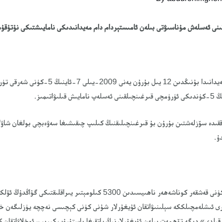
بۈگۈن بىز ئامىستېردام دام مەيدانىدا بۇنىڭدىن 12 يىل بۇ
قىدە سۆزلەشتىن بۇرۇن بۇ قىرغىنچىلىقنىڭ كىلىپ چىقىشىغا سەۋەبچى بولغان شاۋگ
ۇ.
2009-يىلى 6-ئاينىڭ 26-كۈنى قەشقەر كوناشەھەر ناھىيسىدىن 5300 كىلومېتى
رى ئىشلەمچىلككە سېلىنىۋاتقان ئۇيغۇرلار شۇنى كۈنى كېچىسى نەچچە يۈزلىگەن خ
 قىلدى» دىگە تۆھمەت بىلەن ئۇيغۇرلارنىڭ ياتقىغا باستۇرۇپ كىرىپ، ئوخلاۋاتقان 