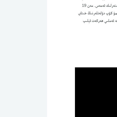
كەتكەن. شۇڭا ئۇلارنى سۆزلىتەلمەيدۇ. ھازىر دۇنيادا پەقەت 7 دۆلەتلا ئۇيغۇر قىرغىنچىلقىنى ئېتىراپ قىلدى. بۇ يىتەرلىك ئەمەس. مەن 19
مۇ كۆپ دۆلەتلەرنىڭ خىتاي
تە ئەملىي ھەركەت ئېلىپ