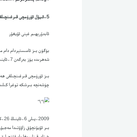
5-ئىيۇل ئۈرۈمچى قىرغىنچىلقىنى ئەسلەش مۇناسىۋتى بىلەن ئامىستېردام دام مەيدانىدىكى نامايىشتىكى نۇتۇقۇم
ئابدۇرېھىم غېنى ئۇيغۇر
شەھرىدە يۈز بەرگەن 7-ئاينىڭ 5-كۈندىكى ئۈرۈمچى قىرغىنچىلقىنى ئەسلەپ نامايىش قىلىۋاتىمىز.
بىز ئۈرۈمچى قىرغىنچىلقى ھەق
چۈشەنچە بىرشكە توغرا كىلىد
بىر ئۇيۇنچۇق زاۋۇتىدا مەجبۇ
خىتاي قىزلىرىغا باسقۇنچىلىق