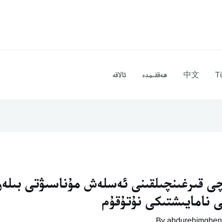
T
中文
ھەققىمدە
ئالاقە
چى قىرغىنچىلقىنى ئەسلەش مۇناسىۋتى بىلەن
 نامايىشتىكى نۇتۇقۇم
abdurehimghen