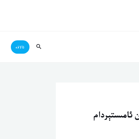
Search
ئالاقە
 ئامىستېردام