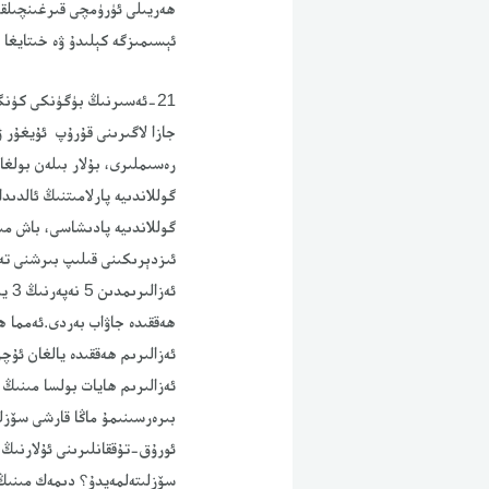
ھەريىلى ئۈرۈمچى قىرغىنچىلقى
ئېسىمىزگە كېلىدۇ ۋە خىتايغا
21-ئەسىرنىڭ بۈگۈنكى كۈنگ
گوللاندىيە پارلامىتنىڭ ئالدىد
ئەزالىرىم ھايات بولسا مىنىڭ 
بىرەرسىنىمۇ ماڭا قارشى سۆزلى
ئورۇق-تۇققانلىرىنى ئۇلارنىڭ 
سۆزلىتەلمەيدۇ؟ دىمەك مىنىڭ ئ