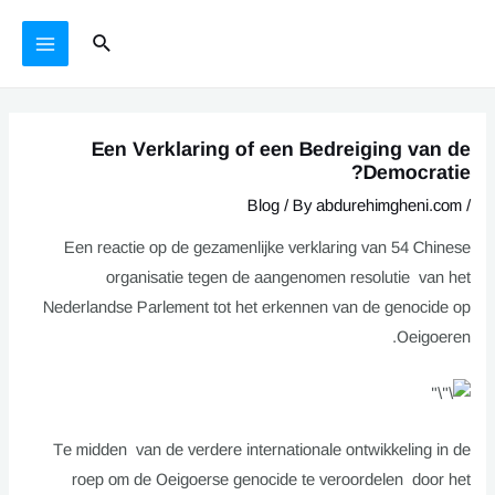
Ski
يازما
MAIN
Search
t
يۆتكەش
MENU
conten
Een Verklaring of een Bedreiging van de
Democratie?
Blog
/ By
abdurehimgheni.com
/
Een reactie op de gezamenlijke verklaring van 54 Chinese
organisatie tegen de aangenomen resolutie van het
Nederlandse Parlement tot het erkennen van de genocide op
Oeigoeren.
Te midden van de verdere internationale ontwikkeling in de
roep om de Oeigoerse genocide te veroordelen door het