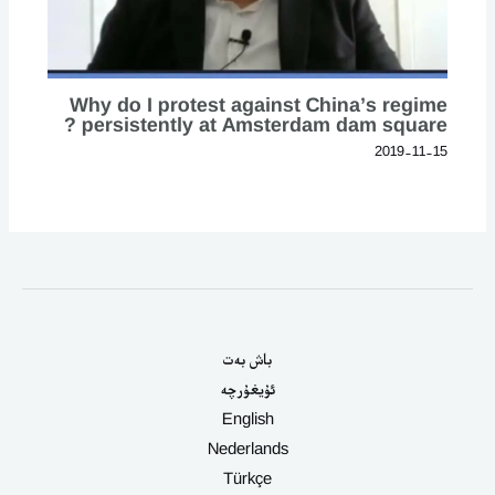
Why do I protest against China’s regime
persistently at Amsterdam dam square ?
2019-11-15
باش بەت
ئۇيغۇرچە
English
Nederlands
Türkçe