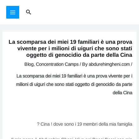
Ski
يازما
MAIN
Search
t
يۆتكەش
MENU
conten
La scomparsa dei miei 19 familiari è una prova
vivente per i milioni di uiguri che sono stati
oggetto di genocidio da parte della Cina
Blog
,
Concentration Camps
/ By
abdurehimgheni.com
/
La scomparsa dei miei 19 familiari è una prova vivente per i
milioni di uiguri che sono stati oggetto di genocidio da parte
della Cina
Cina ! dove sono i 19 membri della mia famiglia ?