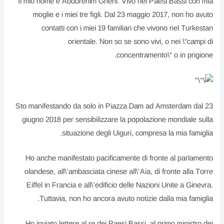
Il mio nome è Abdurehim Gheni. Vivo nei Paesi Bassi con mia
moglie e i miei tre figli. Dal 23 maggio 2017, non ho avuto
contatti con i miei 19 familiari che vivono nel Turkestan
orientale. Non so se sono vivi, o nei \“campi di
concentramento\“ o in prigione.
Sto manifestando da solo in Piazza Dam ad Amsterdam dal 23
giugno 2018 per sensibilizzare la popolazione mondiale sulla
situazione degli Uiguri, compresa la mia famiglia.
Ho anche manifestato pacificamente di fronte al parlamento
olandese, all\’ambasciata cinese all\’Aia, di fronte alla Torre
Eiffel in Francia e all\’edificio delle Nazioni Unite a Ginevra.
Tuttavia, non ho ancora avuto notizie dalla mia famiglia.
Ho inviato lettere al re dei Paesi Bassi, al primo ministro dei