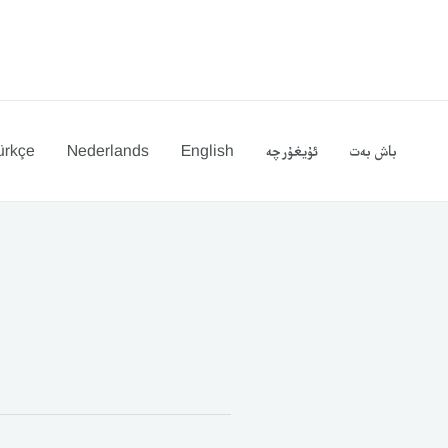
Ski
t
conten
باش بەت
ئۇيغۇرچە
English
Nederlands
ürkçe