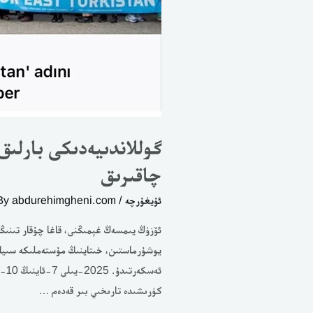
گوللاندىيەدىكى بارلىق
چاقىرىق
ئۇيغۇرچە
/ By
abdurehimgheni.com
ئۆزۈڭ يىمسەڭ غېمىڭنى، قاغا چۇقار تىنىڭ
يوشۇرماستىن، خىتاينىڭ مۇستەملىكە سىياسى
ئە
كۈرىشىدە تارىخىي بىر قەدەم …