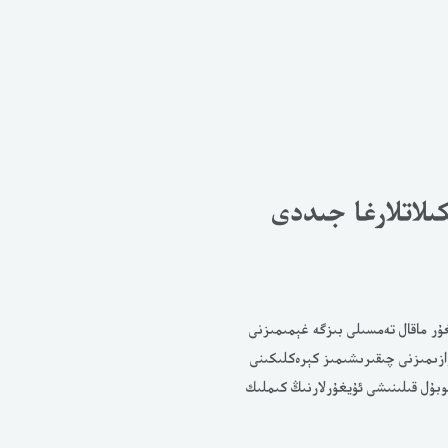
ىلاتلارغا جىددى
ۇر ماقال تەمسىلى بىزگە غېمىمىزنى
ازىمىزنى چىقىرىشىمىز كېرەكلىكىنى
 رەسمىي قوبۇل قىلىنىشى ئۇيغۇرلارنىڭ كىملىك