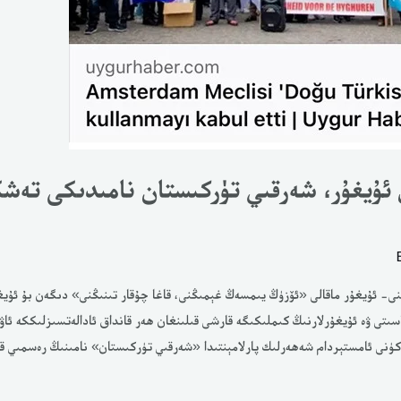
 ئۇيغۇر، شەرقىي تۈركىستان نامىدىكى تەشك
نى- ئۇيغۇر ماقالى «ئۆزۈڭ يىمسەڭ غېمىڭنى، قاغا چۇقار تىنىڭنى» دىگەن بۇ ئۇيغ
تى ۋە ئۇيغۇرلارنىڭ كىملىكىگە قارشى قىلىنغان ھەر قانداق ئادالەتسىزلىككە ئاۋ
سكەرتىدۇ. 2025-يىلى 7-ئاينىڭ 10-كۈنى ئامستېردام شەھەرلىك پارلامېنتىدا «شەرقىي تۈركىستان» نامىنىڭ