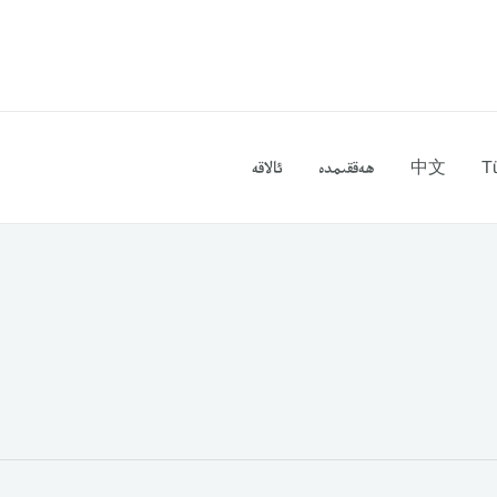
T
中文
ھەققىمدە
ئالاقە