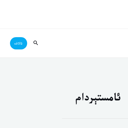
Search
ئالاقە
ئامستېردام