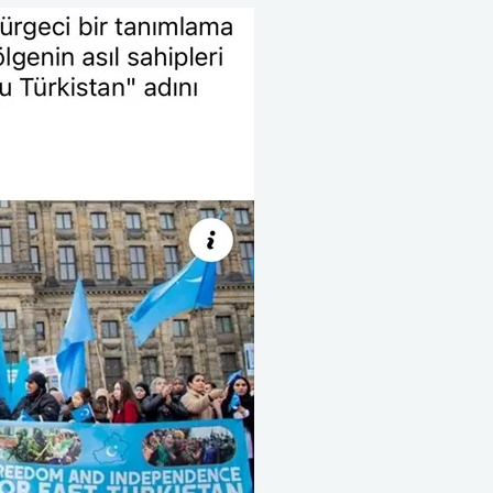
گوللاندىيەدىكى
بارلىق
ئۇيغۇر،
شەرقىي
تۈركىستان
نامىدىكى
تەشكىلاتلارغا
جىددى
چاقىرىق