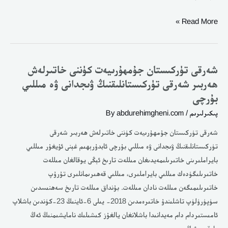
Read More »
شەرقى تۈركىستان جۇمھۇرىيەت كۈننى خاتىرلەش
شەرقى
ھەربىر شەرقى تۈركىستانلىقنىڭ ۋىجدانى ۋە مىللىي
تۈركىستان
بۇرچى
جۇمھۇرىيەت
كۈننى
پىكىرلىرىم
/ By
abdurehimgheni.com
خاتىرلەش
شەرقى تۈركىستان جۇمھۇرىيەت كۈننى خاتىرلەش ھەربىر شەرقى
ھەربىر
تۈركىستانلىقنىڭ ۋىجدانى ۋە مىللىي بۇرچى ئابدۇرٻھٮم غٻنى ئۇیغۇر مٮللٮي
شەرقى
بایراملٮرٮنى خاتٮرٮلٮمەیدٮغان مٮللەت تارٮخ ئٻڭى یوقالغان مٮللەت
تۈركىستانلىقنىڭ
خاتٮرٮلٮگۈدەك مٮللٮي بایراملٮرى، مٮللٮي قەھٮرٮمانلٮرى تۇرۇپ
ۋىجدانى
خاتٮرٮلٮمٮگەن مٮللەت نادان مٮللەت. بۇنداق مٮللەت تارٮخ سەھنٮسدٮن
ۋە
سۈپۈرۈلۈپ تاشلٮندۇ خاتٮرەمدٮن 2018- یٮلى 6-ئاینٮڭ 23-كۈندٮن باشلاپ
مىللىي
ئامٮستٮردام دام مەیدانٮدا باشلانغان یالغۇز كٮشٮلٮك نامایشٮمنٮڭ ئەڭ
بۇرچى