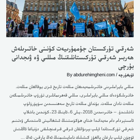
شەرقىي
تۈركىستانلىقنىڭ
مىللىي
ۋە
ۋىجدانى
شەرقىي تۈركىستان جۇمھۇرىيەت كۈنىنى خاتىرىلەش
بۇرچى
ھەربىر شەرقىي تۈركىستانلىقنىڭ مىللىي ۋە ۋىجدانى
بۇرچى
ئۇيغۇرچە
/ By
abdurehimgheni.com
مىللىي بايراملىرىنى خاتىرىلىمەيدىغان مىللەت تارىخ ئىزى يوقالغان مىللەت.
خاتىرىلىگۈدەك مىللىي بايراملىرى، مىللىي قەھرىمانلىرى تۇرۇپ خاتىرىلىمىگەن
مىللەت نادان مىللەت. بۇنداق مىللەت تارىخ سەھنىسىدىن سۈپۈرۈلۈپ
تاشلىنىدۇ. – خاتىرەمدىن 2018-يىلى 6-ئاينىڭ 23-كۈنىدىن باشلاپ
ئامستېردام دام مەيدانىدا خىتاي ھۈكۈمىتىنىڭ ئىشغالىيىتى ئاستىدىكى ۋەتىنىم
شەرقىي تۈركىستاندا ئېلىپ بېرىۋاتقان ئىرقىي قىرغىنچىلىقنى دۇنياغا ئاڭلىتىش
ئۈچۈن ئېلىپ بارغان يالغۇز كىشىلىك نامايىشىمنىڭ ئەڭ يارقىن، ئەڭ …