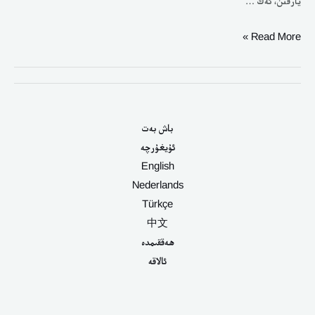
یارقٮن، ئەڭ …
Read More »
باش بەت
ئۇيغۇرچە
English
Nederlands
Türkçe
中文
ھەققىمدە
ئالاقە