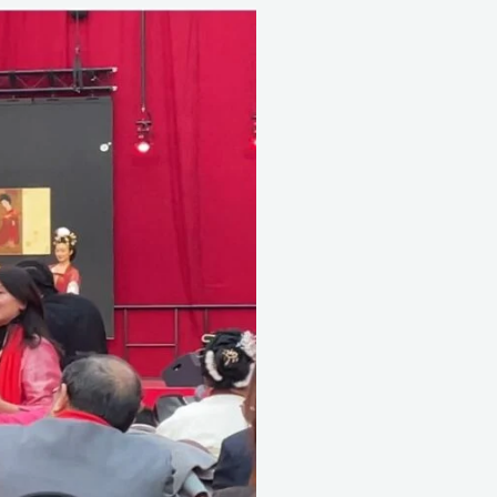
Transnationale
repressie
in
Den
Haag:
Oeigoerse
activist
mishandeld
en
met
de
dood
bedreigd