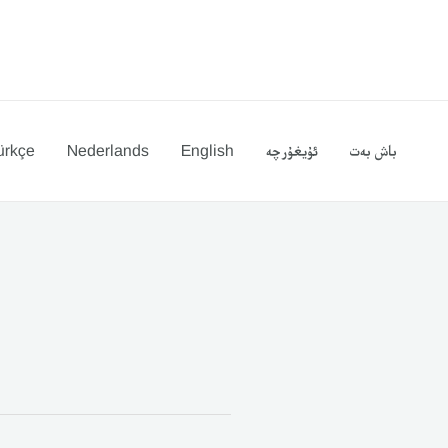
Ski
t
conten
باش بەت
ئۇيغۇرچە
English
Nederlands
ürkçe