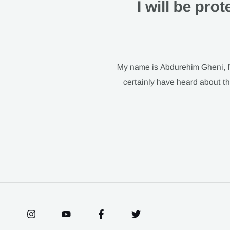
I will be pro
My name is Abdurehim Gheni, I
certainly have heard about th