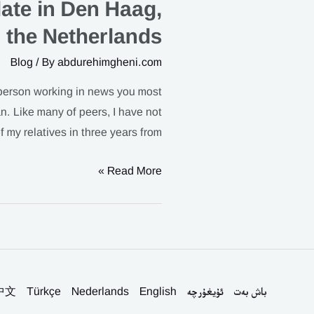
late in Den Haag,
I
will
the Netherlands
be
Blog
/ By
abdurehimgheni.com
protesting
in
 person working in news you most
front
n. Like many of peers, I have not
of
 my relatives in three years from …
Chinese
Consulate
Read More »
in
Den
Haag,
the
Netherlands
باش بەت
ئۇيغۇرچە
English
Nederlands
Türkçe
中文