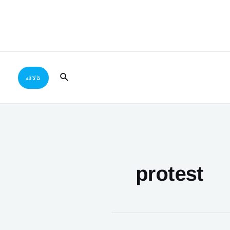
Search
ئالاقە
protest