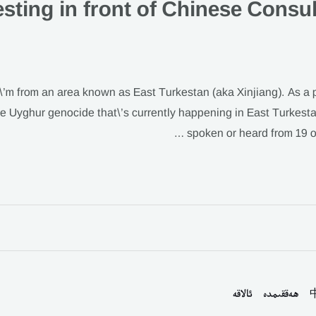
testing in front of Chinese Consu
\’m from an area known as East Turkestan (aka Xinjiang). As a
e Uyghur genocide that\’s currently happening in East Turkesta
spoken or heard from 19 of
ھەققىمدە
ئالاقە