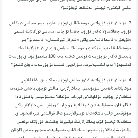
مىللىي كېڭشى» ئېچىشى مەنتىقىغا ئۇيغۇنمۇ؟
3. دۇنيا ئۇيغۇر قۇرۇلتىيى مۇستەقىللىق ئۈچۈن ھازىر بىرەر سىياسى ئورگاننى
قۇرۇپ چىقالامدۇ؟ ئەگەر قۇرۇپ چىقسا ئۇ چاغدا سىياسى ئورگاننىڭ ئىسمى
«ئۇيغۇر » نامىدا ئاتىلامدۇ ياكى «شەرقى تۈركىستان» نامىدىمۇ؟ بىز
مۇستەقىلىققا تەييارمۇ؟ھازىر دۇنيانىڭ سىياسى ۋەزىيتى ئۇيغۇرلارغا بەك
پايدىلىق ئەگەر بۇ پۇرسەت قولدىن كەتسە يەنە 100 يىلدىمۇ بۇنداق پۇرسەت
كەلمەيدۇ؟ دەپ لىكسىيەلىرىدە سۆزلەيتى. ئەمسە بۇ پۇرسەت قاچان كىلىدۇ؟
4. دۇنيا ئۇيغۇر قۇرۇلتىينىڭ ئۆز مىللىتى ئۈچۈن پىداكارلىق قىلغانلارنى
مۇكاپاتلىغانلىقىدىن سۈيۈندىم. پىداكارلارنى، مىللىتى ئۈچۈن ياخشى خىزمەت
قىلغانلارنى چۇقۇم مۇكاپاتلاش كېرەك. شۇنداقلا مەسئۇلىيتىنى ياخشق ئادا
قىلالمىغان، مەسئۇلىيەتتىن قاچقانلارغىمۇ چارە كۈرۈش، يەنى جازالاش ياكى
ھۇقۇقىدىن ئېلىپ تاشلاشتەك ئۇسۇللارنىمۇ تەڭ قوللىنشى كېرەك.شۇنداق
قىلغاندىلا تېخىمۇ كۆپ پىداكارلارنىڭ ئوتتۇرغا چىقىشىغا تۈرۈتكە بولغىلى
بۇلىدۇ، شۇنداقلا پۇرسەتپەرەسلىك قىلىپ مەسۇلىيەت، مەجبۇرىيەتتىن قاچقان