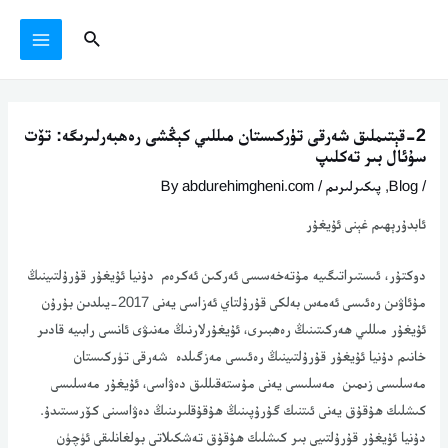
Ski
يازما
MAIN
Search
t
يۆتكەش
MENU
conten
2-قېتىملىق شەرقى تۈركىستان مىللىي كېڭشى رەھبەرلىرىگە: تۆت
سۇئال بىر تەكلىپ
/
Blog
,
پىكىرلىرىم
/ By
abdurehimgheni.com
ئابدۇرېھىم غېنى ئۇيغۇر
دوكتۇر، ئىستىراتىگىيە مۇتەخەسسى ئەركىن ئەكرەم دۇنيا ئۇيغۇر قۇرۇلتىينىڭ
مۇئاۋىن رەئىسى ئەمەس بەلكى قۇرۇلتاي ئەزاسى يەنى 2017-يىلدىن بۇرۇن
ئۇيغۇر مىللىي ھەركىتىنىڭ رەھبىرى، ئۇيغۇرلارنىڭ مەنىۋى ئانسى رابىيە قادىر
خانىم دۇنيا ئۇيغۇر قۇرۇلتىينىڭ رەئىسى مەزگىلدە شەرقى تۈركىستان
مەسلىسى زىمىن مەسلىسى يەنى مۇستەقىللىق دەۋاسى، ئۇيغۇر مەسلىسى
كىشلىك ھۇقۇق يەنى ئىتنىك گۇرۇپىنىڭ ھۇقۇقلىرىنىڭ دەۋاسىنى كۆرسىتىدۇ.
دۇنيا ئۇيغۇر قۇرۇلتىيى بىر كىشلىك ھۇقۇق تەشكىلاتى بولغانلىقى ئۈچۈن