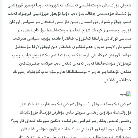
شەرقى تۈركىستان مۇستەقىللىقنى ئەسلىگە كەلتۈرۈشتە دۇنيا ئۇيغۇر قۇرۇلتىيى
بۇ ئىشنىڭ ھۆدىسدىن چىقالمايدۇ دەپ دۇنيا ئۇيغۇر قۇرۇلتىينى كۈچلۈك تەنقىد
قىلىپ چۇقۇم شەرقى تۈركىستان زىمىن داۋاسىنى قىلدىغان بىر سىياسى ئورگان
قۇرۇپ چىقىشىمىز كېرەك شۇ چاغدا بىز مۇستەقىللىققا يول ئاچىدىغان بىر
سىياسى ئورگاننى بارلىققا كەلتۈرۈپ خەلقئارا قائىدە بۇيچە سىياسى ھەركەت
ئېلىپ باررالايمىز دەيتى. ھەم ئىلگىرى خەلىقئارادىن ئۇيغۇرلارغا مۇستەقىل
دۆلەت قۇرۇش ئىمكانىيتى بارمىدۇ؟ دەپ تۆت قېتىم تەكشۈرۈش ئېلىپ بېرىپ
ئۇيغۇرلار مۇستەقىلىققا تەييار ئەمەس ئىكەن دەپ خۇلاسە چىقىرىپتىكەن
دىگەن. ئۇنداقتا بىز ھازىر «مۇستەقىللىققا ھازىرمۇ» دەپ كۈچلۈك رىتورىك
خىتابلارنى قىلاتتى.
ئەركىن ئەكرەمگە سۇئال: 1-سۇئال ئەركىن ئەكرەم ھازىر دۇنيا ئۇيغۇر
قۇرۇلتىينىڭ مۇئاۋىن رەئىسى سۈپتى بىلەن يۇقارقى ئۈزىنىڭ قۇرۇلتاينىڭ
رەئىسى ئەمەس بەلكى بىر ئەزاسى مەزگىلىدە دىگەن سۈزىگە قانداق قارايدۇ؟
2-سۇئال: دۇنيا ئۇيغۇر قۇرۇلتى بىر كىشلىك ھۇقۇق دەۋاسى قىلدىغان
تەشكىلاتنىڭ مۇستەقللىق سىماسى چىقىپ تۇردىغان «شەرقى تۈركىستان