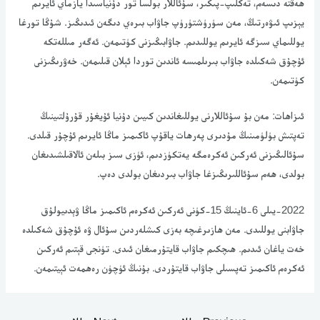
ھەقتە دىسەم، تەكلىپ-پىكىر، سۇئاللار بولسا تور دۇنياسىدا يازماي ئايرىم
يېزىپ ئىۋەرتىڭ، مەن سۈرۈشتۈرۈپ جاۋاب بىرەي دىگەن ئىدىڭىز. شۇڭا تورغا
يوللىماي سىزگە ئايرىم يوللىدىم. جاۋابىڭىزنى كۈتىمەن. ئەگەر مىللەتكە
ئۇچۇق شەكىلدە جاۋاب بىرىلمىسە ئاندىن توردا ئېلان قىلىمەن. خەۋرىڭىزنى
كۈتىمەن.
ئىزاھات: مەن بۇ سۇئاللارنى يوللىغاندىن كىيىن دۇنيا ئۇيغۇر قۇرۇلتىينىڭ
تەپتىش بۈلۈمىنىڭ مۇدىرى پەرھات ياقۇپ ئاكىمىز ماڭا ئايرىم ئۇچۇر قىلدى.
سۇئالىڭىزنى ئەركىن ئەكرەمگە يەتكۈزدىم، ئۈزى سىز بىلەن ئالاقىلشىدىغان
بولدى، ھەم سۇئاللىرىڭىزغا جاۋاب بىردىغان بولدى دەپ.
2022-يىلى 6-ئاينىڭ 15-كۈنى ئەركىن ئەكرەم ئاكىمىز ماڭا ۋېدىيولۇق
جاۋابنى يوللىدى. مەن ھازىرغىچە بەزى كىشلەردىن سۇئال ۋە ئۇچۇق شەكىلدە
خەت ياغان ئىدىم. ھىچكىم جاۋاب قايتۇرمىغان ئىدى. تۈنجى قېتىم ئەركىن
ئەكرەم ئاكىمىز تەپسىلى جاۋاب قايتۇردى. بۇنىڭ ئۈچۈن رەھمەت ئېيتىمەن.