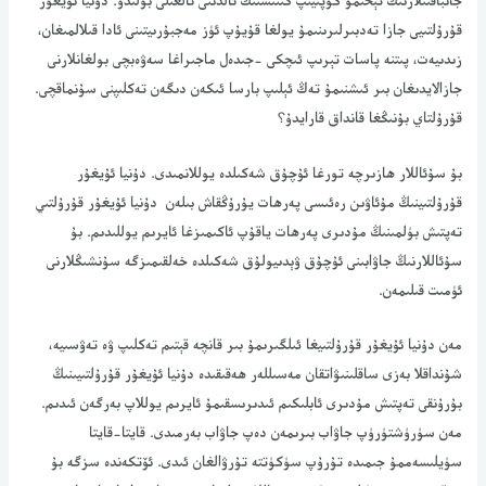
جانباقتىلارنىڭ تېخىمۇ كۈپىيىپ كىتىشنىڭ ئالدىنى ئالغىلى بۇلىدۇ. دۇنيا ئۇيغۇر
قۇرۇلتىيى جازا تەدبىرلىرىنىمۇ يولغا قۇيۇپ ئۈز مەجبۇرىيتىنى ئادا قىلالمىغان،
زىدىيەت، پىتنە پاسات تېرىپ ئىچكى -جىدەل ماجىراغا سەۋەبچى بولغانلارنى
جازالايدىغان بىر ئىشنىمۇ تەڭ ئېلىپ بارسا ئىكەن دىگەن تەكلىپنى سۇنماقچى.
قۇرۇلتاي بۇنىڭغا قانداق قارايدۇ؟
بۇ سۇئاللار ھازىرچە تورغا ئۇچۇق شەكىلدە يوللانمىدى. دۇنيا ئۇيغۇر
قۇرۇلتىينىڭ مۇئاۋىن رەئىسى پەرھات يۇرۇڭقاش بىلەن دۇنيا ئۇيغۇر قۇرۇلتىي
تەپتىش بۈلمىنىڭ مۇدىرى پەرھات ياقۇپ ئاكىمىزغا ئايرىم يوللىدىم. بۇ
سۇئاللارنىڭ جاۋابىنى ئۇچۇق ۋېدىيولۇق شەكىلدە خەلقىمىزگە سۇنشىڭلارنى
ئۈمىت قىلىمەن.
مەن دۇنيا ئۇيغۇر قۇرۇلتىيغا ئىلگىرىمۇ بىر قانچە قېتىم تەكلىپ ۋە تەۋسىيە،
شۇنداقلا بەزى ساقلىنىۋاتقان مەسىللەر ھەقىقىدە دۇنيا ئۇيغۇر قۇرۇلتىيىنىڭ
بۇرۇنقى تەپتىش مۇدىرى ئابلىكىم ئىدىرىسقىمۇ ئايرىم يوللاپ بەرگەن ئىدىم.
مەن سۈرۈشتۈرۈپ جاۋاب بىرىمەن دەپ جاۋاب بەرمىدى. قايتا-قايتا
سۈيلىسەممۇ جىمىدە تۇرۇپ سۈكۈتتە تۇرۋالغان ئىدى. ئۆتكەندە سزگە بۇ