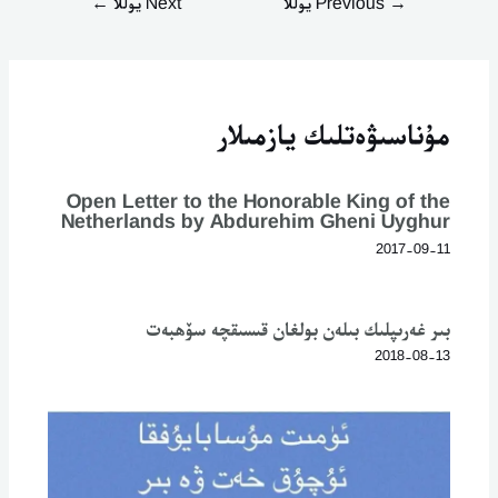
→
Previous يوللا
Next يوللا
←
مۇناسىۋەتلىك يازمىلار
Open Letter to the Honorable King of the
Netherlands by Abdurehim Gheni Uyghur
2017-09-11
بىر غەرىپلىك بىلەن بولغان قىسىقچە سۆھبەت
2018-08-13