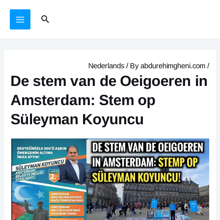
Ski
يازما
MAIN
Search
t
يۆتكەش
MENU
conten
Nederlands
/ By
abdurehimgheni.com
/
De stem van de Oeigoeren in
Amsterdam: Stem op
Süleyman Koyuncu