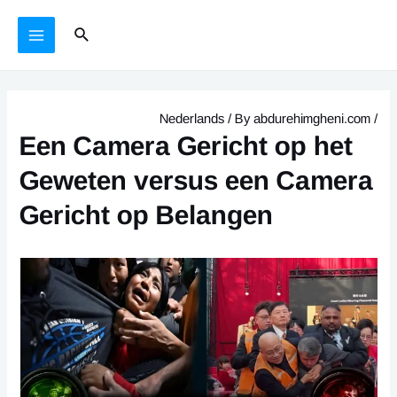
Ski
يازما
MAIN
Search
t
يۆتكەش
MENU
conten
Nederlands
/ By
abdurehimgheni.com
/
Een Camera Gericht op het
Geweten versus een Camera
Gericht op Belangen