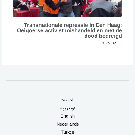
Transnationale repressie in Den Haag:
Oeigoerse activist mishandeld en met de
dood bedreigd
2026-02-17
باش بەت
ئۇيغۇرچە
English
Nederlands
Türkçe