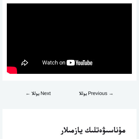
→
Previous يوللا
Next يوللا
←
مۇناسىۋەتلىك يازمىلار