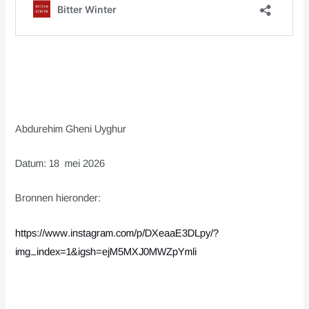
Abdurehim Gheni Uyghur
Datum: 18 mei 2026
Bronnen hieronder:
https://www.instagram.com/p/DXeaaE3DLpy/?
img_index=1&igsh=ejM5MXJ0MWZpYmli