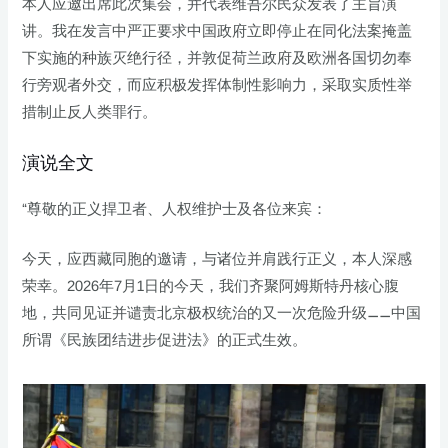
本人应邀出席此次集会，并代表维吾尔民众发表了主旨演
讲。我在发言中严正要求中国政府立即停止在同化法案掩盖
下实施的种族灭绝行径，并敦促荷兰政府及欧洲各国切勿奉
行旁观者外交，而应积极发挥体制性影响力，采取实质性举
措制止反人类罪行。
演说全文
“尊敬的正义捍卫者、人权维护士及各位来宾：
今天，应西藏同胞的邀请，与诸位并肩践行正义，本人深感
荣幸。2026年7月1日的今天，我们齐聚阿姆斯特丹核心腹
地，共同见证并谴责北京极权统治的又一次危险升级——中国
所谓《民族团结进步促进法》的正式生效。