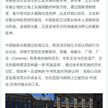
突厥斯坦正在发生的人道灾难割裂开来。多年来，北京当局
在被占领的土地上实施残酷的种族灭绝。通过国家强制绝
育、集中营式的大规模任意拘押，以及对我们语言、文化和
宗教信仰的系统性摧毁，中国政权正试图从根本上清除维吾
尔民族。这项新法案，正是该项毁灭性地缘政治野心的最新
延伸。
中国政权企图通过此项立法，将其消灭独立主权认同的行为
合法化。其锋芒直指东突厥斯坦、西藏、南蒙古、广西、广
东（Cantonia）和香港的独特语言、丰富文化与历史遗产。北
京的最终图谋是构建一座‘民族监狱’，通过抹杀各民族的历史
记忆，强加单一且虚构的‘中华民族共同体认同’。其核心目的
是妄图培育出外表多元、但在思想与精神上已被完全‘中国
化’且绝对服从的工具。