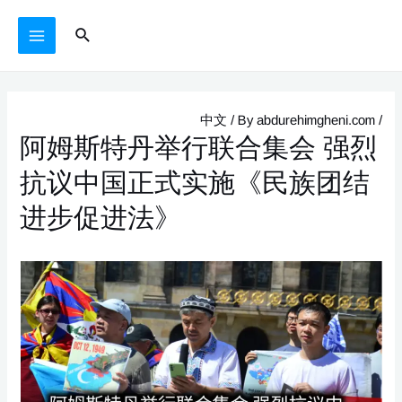
Ski
يازما
MAIN
Search
t
يۆتكەش
MENU
conten
中文
/ By
abdurehimgheni.com
/
阿姆斯特丹举行联合集会 强烈
抗议中国正式实施《民族团结
进步促进法》