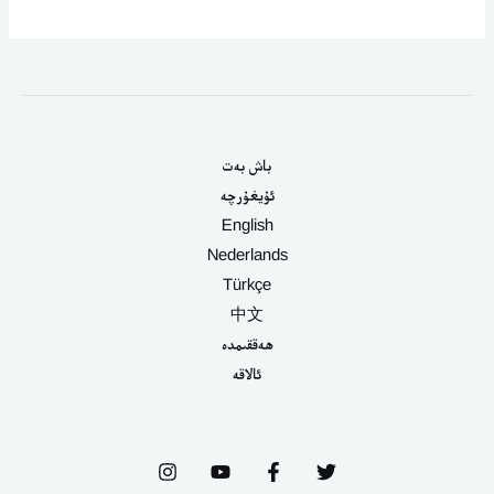
باش بەت
ئۇيغۇرچە
English
Nederlands
Türkçe
中文
ھەققىمدە
ئالاقە