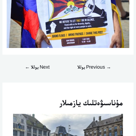
→
Previous يوللا
Next يوللا
←
مۇناسىۋەتلىك يازمىلار