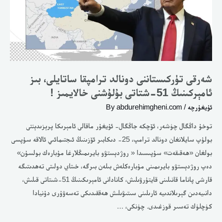
51-
شتاتى
بۇلۇشنى
خالايمىز
!
شەرقى تۈركىستاننى دونالد ترامپقا ساتايلى، بىز
ئامېركىنىڭ 51-شتاتى بۇلۇشنى خالايمىز !
ئۇيغۇرچە
/ By
abdurehimgheni.com
توخۇ داڭگال چۈشەر، ئۆچكە جاڭگال- ئۇيغۇر ماقالى ئامېرىكا پرېزىدېنتى
بولۇپ سايلانغان دونالد ترامپ، 25- دىكابىر ئۆزىنىڭ ئىجتىمائىي ئالاقە سۇپسى
بولغان «ھەقىقەت» سۇپىسىدا « روژدېستۋو بايرىمىڭلارغا مۇبارەك بولسۇن»
دەپ روژدېستۋو بايرىمىنى مۇبارەكلەش بىلەن بىرگە، خىتاي دولىتى تەھدىتىگە
قارشى پاناما قانىلىنى قايتۇرۋىلىش، كانادانى ئامېرىكىنىڭ 51-شىتاتى قىلىش،
دانىيەدىن گېرىلاندىيە ئارىلىنى سىتىۋىلىش ھەققىدىكى تەسەۋۇرى دۇنيادا
كۈچلۈك تەسىر قوزغىدى. چۈنكى، …