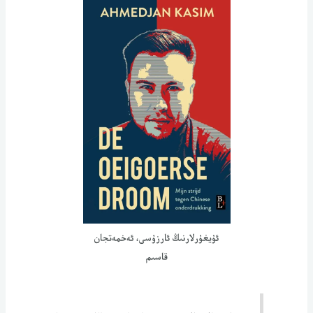
ئۇيغۇرلارنىڭ ئارزۇسى، ئەخمەتجان
قاسىم