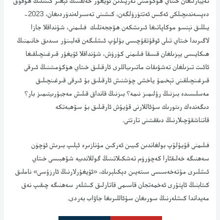
تەييارلىغان خىتاي ھۈكۈمىتى تەرپىدىن ئۇيغۇر خەلقىنىڭ ئېغىر كىشلىك ھۇقۇق
دەپسەندىچىلكى ئەكىس ئەتتۈرۈلگەن، كىشىنى تەسىرلەندۈردىغان، 2023-
يىللىق نېنسو موكاپاتىغا ئىرىشكەن ھۆججەتلىك فىلىمنى، شۇنداقلا جازا
لاگىرىدا خىتاي تىلى ئوقۇتقۇچىسى بۇلۇپ ئىشلىگەن قەلبىنۇر سىدىق خانىمنىڭ
ھىكايىسى يېزىلغان قىسقا فىلىمنى كۈرۈش، شۇنداقلا ئۇيغۇر قىرغىنچىلقىغا
ئائىت تىزىلغان تەشۋىقات ماتىرىياللرى ئارقىلىق خىتاي ھۈكۈمىتىنىڭ ئىرقى
قىرغىنچىلقىنى تېخىمۇ ياخشى چۈشنىش ئارقىلىق بۇ ئىرقى قىرغىنچىلىق
مەسلىسىدە بىزنىڭ رۇلىمىز نىمە؟ بىزنىڭ قانداق قىلىش مەجبۇرىيتىمىز بار؟
دىگەندەك رىتورىك سۇئاللارنى قۇيۇش ئارقىلىق بۇ سۆھبەتكە
قاتناشقۇچىلارنىڭ دىققىتىنى تارتتى.
فىلىمنى قۇيۇلۇپ بولغاندىن كىيىن ئەركىن مۇنازىرە ئېلىپ بىرىش ئۈچۈن
سەھنىگە خەلىقئارا كەچۈرۈم تەشكىلاتىنىڭ گوللاندىيە شۆھبىسى خىتاي
ئىشلىرى مۇتەخەسىسى سىتەيىن دېكىلېرىك، «ئۇيغۇرلارنىڭ ئارزۇسى» ناملىق
كىتابنىڭ ئاپتۇرى ئەخمەتجان قاسىمى قاتارلىق كىشلەر سەھنىگە چىقىپ نەق
مەيداندا كىشلەرنىڭ سورىغان سۇئاللىرىغا جاۋاب بەردى.