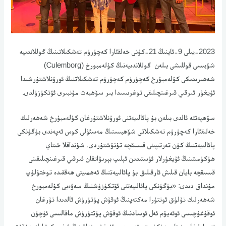
2023-يىلى 9-ئاينىڭ 21-كۈنى خەلقئارا كەچۈرۈم تەشكىلاتىنىڭ گوللاندىيە
شۆبىسى قوللىشى بىلەن گوللاندىيەنىڭ كۇلەمبورخ (Culemborg)
شەھىرىدىكى كۇلەمبۇرخ كەچۈرۈم كەچۈرۈم تەشكىلاتنىڭ ئورۇنلاشتۇرشىدا
ئۇيغۇر ئىرقىي قىرغىنچىلىقى توغرىسىدا بىر سۆھبەت مۇنبىرى ئۆتكۈزۈلدى.
سۆھپەتتە ئالدى بىلەن بۇ پائالىيەتنى ئورۇنلاشتۇرغان كۇلەمبۇرخ شەھەرلىك
خەلىقئارا كەچۈرۈم تەشكىلاتى شۆھبىسنىڭ مەسئۇلى كوس ئەپەندى بۈگۈنكى
پائالىيەتنىڭ كۈن تەرتىپىنى قىسىقچە تۇنۇشتۇردى. شۇنداقلا خىتاي
ھۈكۈمىتىنىڭ ئۇيغۇرلار ئۈستىدىن ئېلىپ بېرىۋاتقان ئىرقىي قىرغىنچىلىقىنى
قىسىقچە بايان قىلىش ئارقىلىق بۇ پائالىيەتنىڭ ئەھمىيتى ھەققىدە توختۇلۇپ
مۇنداق دىدى: «بۈگۈنكى پائالىيەتنى ئۆتكۈزۈشنىڭ سەۋەبى كۇلەمبورخ
شەھەرلىك تۇلۇق ئوتتۇرا مەكتەپنىڭ ئوقۇش پۈتۈرۈش ئالدىدا تۇرغان
ئوقۇغۇچىسى ئوئەيۇم ئەل ئوسادنىڭ ئوقۇش پۈتتۈرۈش ماقالىسى ئۈچۈن