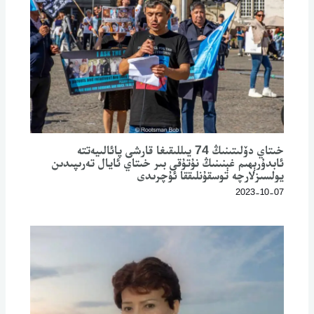
خىتاي دۆلىتىنىڭ 74 يىللىقىغا قارشى پائالىيەتتە
ئابدۇرېھىم غېنىنىڭ نۇتۇقى بىر خىتاي ئايال تەرىپىدىن
يولسىزلارچە توسقۇنلىققا ئۇچرىدى
2023-10-07