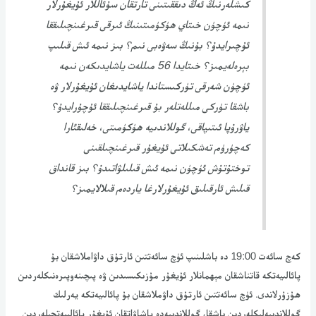
كىشلەرنىڭ ئەڭ دىققىتىنى تارتقان سۇئاللار ئۇيغۇرلار
نىمە ئۈچۈن خىتاي ھۈكۈمىتىنىڭ ئىرقى قىرغىنچىلىققا
ئۇچىرايدۇ؟ بۇنىڭ سەۋەبى نىم؟ بىز نىمە ئىش قىلىپ
بېرەلەيمىز؟ خىتايدا 56 مىللەت ياشايدىكەن نىمە
ئۈچۈن شەرقى تۈركىستاندا ياشايدىغان ئۇيغۇرلار ۋە
باشقا تۈركى مىللەتلەر بۇ قىرغىنچىلىققا ئۇچۇرايدۇ؟
ياۋرۇپا ئىتىپاقى، گوللاندىيە ھۈكۈمىتى، خەلىقئارا
كەچۈرۈم تەشكىلاتى ئۇيغۇر قىرغىنچىلقىنى
توختۇتۇش ئۈچۈن نىمە ئىش قىلىلۋاتىدۇ؟ بىز قانداق
قىلىش ئارقىلىق ئۇيغۇرلارغا ياردەم قىلالايمىز؟
كەچ سائەت 19:00 دە باشلىنىپ ئۈچ سائەتتىن ئارتۇق داۋاملاشقان بۇ
پائالىيەتكە قاتناشقان مېھمانلار ئۇيغۇر مۇزىكىسىدىن ۋە پىچىنەوپىرەنىكلەردىن
ھۇزۇرلاندى. ئۈچ سائەتتىن ئارتۇق داۋملاشقان بۇ پائالىيەتكە يەرلىك
گوللاندىيەلىكلەردىن باشقا، گوللاندىيەدە ياشاۋاتقان ئۇيغۇر پائالىيەتچىلەردىن