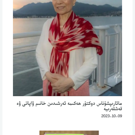
مائارىپشۇناس دوكتۇر ھەكىمە ئەرشىدىن خانىم ۋاپاتى ۋە
قەشقەرىيە
2023-10-09