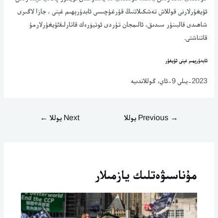
ئۇيغۇرلارنى قوللاش تەشكىلاتنىڭ قۇرغۇچىسى ئابدۇرېھىم غېنى ، جازا لاگىرى
شاھىدى قالبىنۇر سىدىق، ئالىمجان تۇردى ئوتيۈرەك قاتارلىقئۇيغۇرلارمۇ
قاتناشتى.
ئابدۇرېھىم غېنى ئۇيغۇر
2023-يىلى 9-ئاي، گوللاندىيە
→
Previous يوللا
Next يوللا
←
مۇناسىۋەتلىك يازمىلار