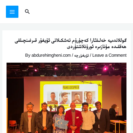
Ski
يازما
MAIN
Search
t
يۆتكەش
MENU
conten
گوللاندىيە خەلىقئارا كەچۈرۈم تەشكىلاتى ئۇيغۇر قىرغىنچىلقى
ھەققىدە مۇنازىرە ئورۇنلاشتۇردى
Leave a Comment
/
ئۇيغۇرچە
/ By
abdurehimgheni.com