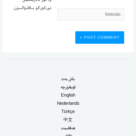
توركۆرگۈ ساقلىۋالسۇن.
Website
باش بەت
ئۇيغۇرچە
English
Nederlands
Türkçe
中文
ھەققىمدە