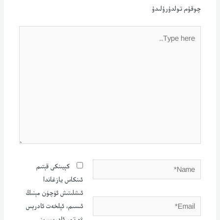
چوقۇم تولدۇرۇلىدۇ
Type
here..
Name*
كېيىنكى قېتىم
ئىنكاس يازغاندا
ئ‍ىشلىتىش ئۈچۈن مېنىڭ
Email*
ئ‍ىسىم، ئېلخەت ئادرېس
ۋە تور ئادرېسىمنى