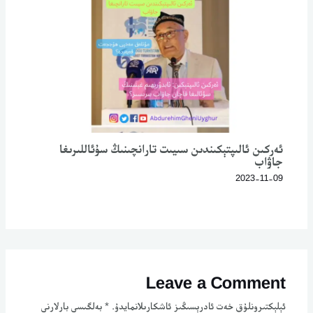
ئەركىن ئالىپتېكىندىن سىيىت تارانچىنىڭ سۇئاللىرىغا
جاۋاب
2023-11-09
Leave a Comment
ئېلېكتىرونلۇق خەت ئادرېسىڭىز ئاشكارىلانمايدۇ.
*
بەلگىسى بارلارنى