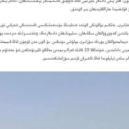
ۈن، ھەر يىلى دادىلار بايرىمى ئەڭ ئاچچىق ئەسلىمىلەر يېڭىلىنىدىغان، دادام بىلەن
 قۇلىقىمدا جاراڭلايدىغان بىر كۈندۇر.
تلىرى، بەلكىم بۈگۈنكى كۈندە خىتاينىڭ مۇستەملىكىسى ئاستىدىكى شەرقىي تۈركى
 باشتىن كەچۈرۈۋاتقان مىڭلىغان، مىليونلىغان دادىلارنىڭ، ۋەتەنسىزلىك دەردىدە يۈ
 دېيەلمەيۋاتقان يۈرەك سۆزلىرى بولۇشى مۇمكىن. بۇ كۈن مەن ئۈچۈن ئەڭ قىممەتل