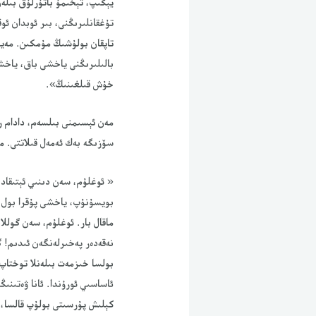
يېڭىپ، تېخىمۇ باتۇرلۇق بىلەن
تۇغقانلىرىڭنى، بىر ئوبدان ئو
تاپقان بولۇشىڭ مۇمكىن. مەيلى
بالىلىرىڭنى ياخشى باق، ياخشى
خۇش قىلغىنىڭ».
مەن ئېسىمنى بىلسەم، دادام رە
سۆزىگە بەك ئەمەل قىلاتتى. مە
« ئوغلۇم، سەن دىنىي ئېتىقاد،
بويسۇنۇپ، ياخشى پۇقرا بول، 
ماقال بار. ئوغلۇم، سەن گولل
نەقەدەر پەخىرلەنگەن ئىدىم! گ
بولسا خىزمەت بىلەنلا توختاپ 
ئاساسىي ئورۇندا. ئانا ۋەتىنىڭ
كېلىش پۇرسىتى بولۇپ قالسا، 