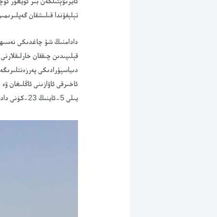
ئايرىۋېتىلگەن بىر ئۇيغۇر ئۈچ
تېلېفۇندا قىلىشقان گەپلىرىمىز
دادامنىڭ شۇ چاغدىكى نەسىھە
قېلىپىدىن چىققان خارلىقلارنى
دىياسپۇرادىكى پەرزەنتلىرىگە
يىلى 5-ئاينىڭ 23-كۈنى دادام بىلەن تېلېفوندا ئەڭ ئاخىرقى قېتىم سۆزلەشكەنىدىم.