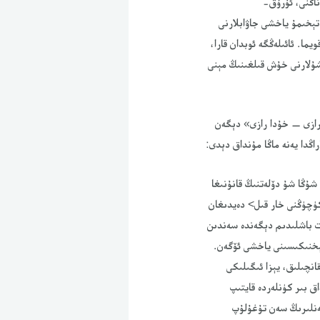
ناڭنى، ئۇرۇق-
تېخىمۇ ياخشى جاۋابلارنى
ما. ئائىلەڭگە ئوبدان قارا،
 شۇلارنى خۇش قىلغىنىڭ مېنى
 رازى — خۇدا رازى» دېگەن
اڭدا يەنە ماڭا مۇنداق دېدى:
شۇڭا شۇ دۆلەتنىڭ قانۇنىغا
كۈچۈڭنى خار قىل> دەيدىغان
ەت باشلىدىم دېگەندە سەندىن
 تېخنىكىسىنى ياخشى ئۆگەن.
انچىلىق، يېزا ئىگىلىكى
ق بىر كۈنلەردە قايتىپ
گەنلىرىڭ سەن تۇغۇلۇپ