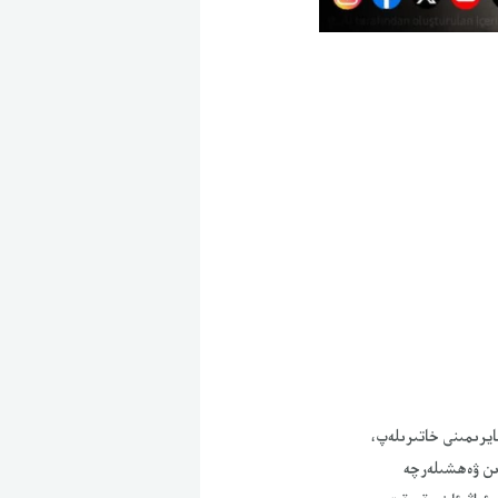
ايرىمىنى خاتىرىلەپ،
ىن ۋەھشىلەرچە