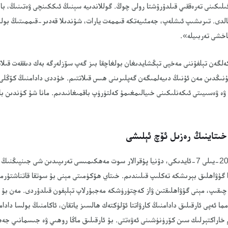
ىلىكىنى تەرەققىي قىلدۇرۇشتا رولى چوڭ. گوللاندىيە سېنىڭ ئىككىنچى ۋەتىنىڭ، با
قالدى. تىرىشىپ ئىشلەپ، جەمئىيەتكە قىممەت يارات، شۇندىلا قەدىر-قىممىتىڭ بولى
اخشى تەربىيلە».
لگەن تېلفۇننى مەخپى تېڭشايدىغان بولغاچقا بىز گەپ سۆزلەرگە بەك دىققەت قىلات
بۇنىڭدىن مەن ئۇنىڭ دىيەلمىگەن گەپلىرىنى ھىس قىلاتتىم. خۇددى دادامنىڭ كۆڭلى 
ە ۋەسىيىتى ئىكەنلىكىنى خىيالىمغىمۇ كەلتۈرۈپ باقمىغانىدىم. مانا شۇ كۈندىن با
ىتاينىڭ رەزىل ئۆچ ئېلىشى
ئارىدىن يەتتە يىل ئۆتۈپ، 2024-يىلى 7-ئايدىكى، دۇنيا پۇقرالار سوت مەھكىمىسى تەرىپىدىن شى
ا گۇۋاھلىق بېرىشكە تەكلىپ قىلىندىم. خىتاي ھۆكۈمىتى مېنى بۇ سوتقا قاتناشتۇرم
پ چىقىپ، مېنى گۇۋاھلىقتىن ۋاز كەچتۈرۈشكە مەجبۇرلاپ تېلېفون قىلدۇردى. مەن ب
امما ئەپى ئارقىلىق دادامنىڭ كارۋاتتا ئۆلۈكتەك ھالسىز ياتقان، ئاكامنىڭ بولسا دادام
خاراكتېرلىك سىن كۆرۈنۈشىنى ئەۋەتتى. بۇ ئارقىلىق ماڭا روھىي ۋە جىسمانىي جەھە