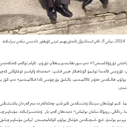
2014-يىلى 5-ئاي ئىستانبۇل ئابدۇرېھىم غېنى ئۇيغۇر دادىسى بىلەن بىرلىكتە
 ياخشى تۇرۇۋاتامسەن؟» دەپ سورىغانىدىم يىغلاپ تۇرۇپ. ئاپام تۈگەپ كەتكەندىن
پ، ئۆزۈمنى ئالدىدا تولىمۇ گۇناھكار ھېس قىلىپ: «مەندەك ۋاپاسىز ئوغلۇڭنى كەچۈ
 بولۇپ ھالىڭدىن خەۋەر ئالالمىدىم، بالىلىق بۇرچۇمنى ئادا قىلالمىدىم» دەپ كۆز يې
نىدى:
ا. كىم ئويلىغان سېنىڭ ۋەتىنىڭدىن ئايرىلىپ چەتئەللەردە سەرگەردان ياشىشىڭنى. 
سا، رەڭگى-رويۇڭ سامان بولماس> دەيدىغان گەپ بار. ۋەتەنسىزلىكتە، مۇساپىرچىل
يېرىم بولىدۇ، ئىچ-ئىىچىڭدىن خۇشال بولۇپ كۈلەلمەيسەن. لېكىن مۇساپىرچىلىق س