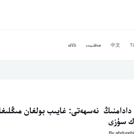
T
中文
ھەققىمدە
ئالاقە
ا دادامنىڭ نەسھەتى: غايىب بولغان مىڭلىغا
ەك سۈزى
abdureh