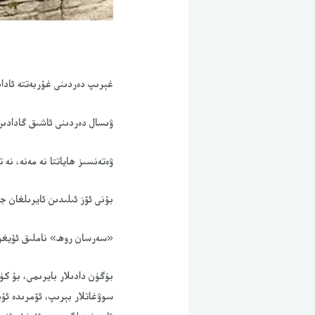
غېرىپ دەردىنى غۇربەتتە ئاداد
ۋىسال دەردىنى ئاشىق گادادىن
ۋەتەنسىز ھاياتتا نە مەنە، نە ت
بۇنى ئۆز ئىلىدىن ئايرىلغان ج
«سەرسان روھ» ناملىق ئۇيغۇر
بۈگۈن دادىلار بايرىمى، بۇ كۈ
سوۋغاتلار بېرىپ، ئۆمرىدە ئۇ