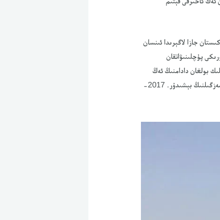
 ئەڭ ئاخىرقى قېتىم
ستان جازا لاگېرىدا ئىنسان
رىكى پۇچلىنىۋاتقان
ىك بولغان دادامنىڭ ئەڭ
ئاخىرقى ئاۋازىنى ئاڭلىغان ۋە مېنى دادامدىن، شۇنداقلا 19 ئائىلە ئەزالىرىمدىن مەڭگۈ ئايرىۋەتكەن شۇ مەشئۇم مەزگىلنىڭ بېشىدۇر. 2017-