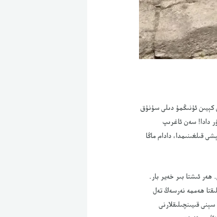
 كېيىن ئۇنىڭمۇ دىلى سۇنۇق
ر دادا! سەن ئاغرىپ
شى قىلغىنىمدا، دادام ماڭا
ھەر ئىشتا بىر خەير بار.
ىقتا ھەممە نەرسەڭ تەل
ېنى قىيىنچىلىقلارنى