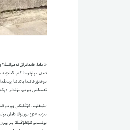
« دادا، قانداقراق ئەھۋالىڭ؟
ئىدى. تېلېفوندا گەپ قىلىۋېتى
دوختۇرخانىدا ياتقاندا يېنىڭدا
تەسەللىي بېرىپ مۇنداق دېگە
«ئوغلۇم، كۆڭلۈڭنى يېرىم قىلم
بىزدە <ئۆز يۇرتۇڭ ئامان بول
بولسىمۇ كۆڭلۈڭنىڭ بىر يېرى 