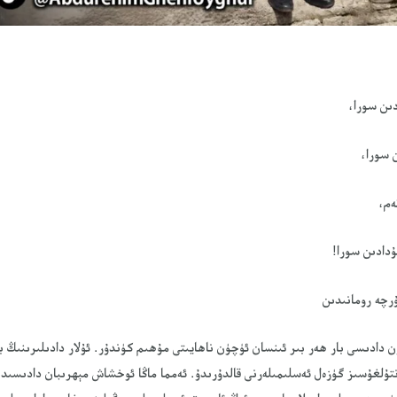
ىن سورا،
 سورا،
ەم،
ۇدادىن سورا!
چە رومانىدىن
ن دادىسى بار ھەر بىر ئىنسان ئۈچۈن ناھايىتى مۇھىم كۈندۇر. ئۇلار دادىلىرىنىڭ ب
نتۇلغۇسىز گۈزەل ئەسلىمىلەرنى قالدۇرىدۇ. ئەمما ماڭا ئوخشاش مېھرىبان دادىسىد