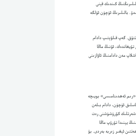
لىلىرىڭنىڭ كىندىك قېنى
دۇ. بالىلىرىڭ ئۈچۈن ئۈلگە
تۇق. گەپ قىلۋېتىپ دادام
تۇيغاندەك، ئۇنىڭ ماڭا
شلاپ مەن دادامنىڭ ئاۋازىنى
 جىنپىڭنىڭ «رىم ئەھدىنامىسى» بويىچە
اسلىق ئۈچۈن، دادام بىلەن
ۇ شەرتلىك كۆرۈشۈشنى رەت
نىڭ يېنىدا تۇرۇپ ماڭا
تتىن ئېغىر زەربە بەردى. بۇ