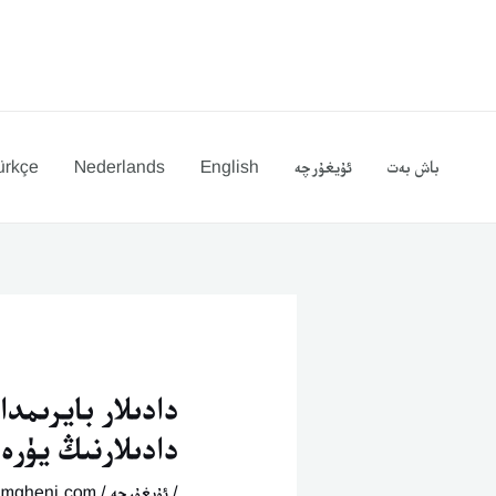
Ski
يازما
t
يۆتكەش
conten
باش بەت
ئۇيغۇرچە
English
Nederlands
ürkçe
دادىلار بايرىمد
دادىلارنىڭ يۈر
/
ئۇيغۇرچە
/ By
imgheni.com