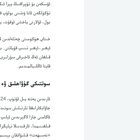
ئۆسكەن بۇ تۇپراقنىڭ يېزا ئىگ
تۆكۈلگەن ئانا ۋەتىنى بولۇپ 
بول، ئۇلارنى ياخشى ئوقۇت، ي
خىتاي ھۈكۈمىتى چەتئەلدىن كە
ئېغىر-ئېغىر تىنىپ قۇياتتى. 
قىلغان ئەڭ ئاخىرقى سۆزلىرى ۋ
قايتا ئاڭلىيالمىدىم.
سوتتىكى گۇۋاھلىق ۋە خ
جاۋابكارلىققا تارتىلىش سوتىد
ئاكامنى جازا لاگېرىدىن ئېلى
قىلغىنىمدا، ئارقىدىنلا تېلېگر
«نەسىھەت» قىلىۋاتقان بېسىم 