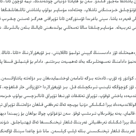
 ياشاشقا مەجبۇر قىلىدۇ. سەن بۇ ھاياتتا دۇنيانى چۈشەندىڭ، نېمە ئۈچۈن ئاتا-ئا
قۇتۇچىلىق خىزمىتىڭنى تاشلاپ، چەتئەلدە مۇساپىر بولۇپ ياشاشنى تاللىغانلىقىڭغا 
 قەيەردە ياشا، سېنى باغرىدا ئۆستۈرگەن ئانا تۇپراقنى ھەرگىز ئەستىن چىقىرىپ قوي
 تەربىيەلە. مۇساپىرچىلىقتا ساڭا تەسەللىي بولىدىغىنى ئايالىڭ بىلەن بالىلىرىڭ.
ھمەتلىك ئۆز دادىسىنىڭ گېپىنى تولىمۇ ئاڭلايتتى، بىز ئۇيغۇرلارنىڭ «ئاتا-ئاناڭ
نمۇ دادامنىڭ نەسىھەتلىرىگە بەك ئەھمىيەت بىرەتتىم. دادام بۇ قېتىملىق قىسقا پار
 كۈلتۈر ۋە ئۆرپ-ئادەتتە بىزگە تامامەن ئوخشىمايدىغان بىر دۆلەتتە ياشاۋاتىسەن. 
ئۆز كۈچۈڭگە تايىنىپ تىرىكچىلىك قىل. بىز ئۇيغۇرلاردا <ئۆزۈڭنى خار قىلغۇچە، 
اندىيەدە ياخشى ئوقۇپ، تۇپراق تەتقىقات ئورنىغا تۇپراق ئانالىزچىسى بولۇپ خىزم
وللاندىيەدەك يېزا ئىگىلىكى دۇنيا بويىچە ئەڭ تەرەققىي قىلغان دۆلەتنىڭ تۇپراق
قالماي، يەنە يۇقىرىلاپ تىرىشىپ ئوقۇ. سەن تۇغۇلۇپ چوڭ بولغان بۇ زېمىندا دېھق
نىڭ يېزا ئىگىلىك تەرەققىياتى غەربنىڭ ئىلغار تېخنىكىسىغا ئەڭ ئېھتىياجلىق. شۇندا
غەربنىڭ ئىلغار تېخنىكىسىنى بىللە ئېلىپ كېلىسەن. مانا شۇ چاغدا سېنىڭ ئۆگەن