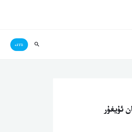
Search
ئالاقە
ن ئۇيغۇر