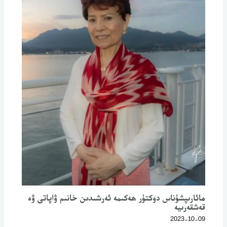
مائارىپشۇناس دوكتۇر ھەكىمە ئەرشىدىن خانىم ۋاپاتى ۋە
قەشقەرىيە
2023-10-09