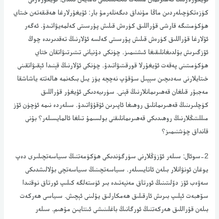
كۈزەتكۈچىلەردىن ماڭا مۇنداق دىگەنلەرمۇ بار: ئۇيغۇرلارغا ھەقىقەتەن خىتاي
ھۈكۈمىتىگە قارشى قۇراللىق كۈرەش قىلىش پۇرسىتى كەلمەيۋاتىدۇ. ئەگەر
ئۇلارغا قۇراللىق كۈرەش قىلىش پۇرسىتى كەلسە ئۇلارنىڭ تەقدىرىدە چوڭ
ئۆزگىرىش بۇلدىغانلىقىغا ئىشنىمىز. چۈنكى دۇنيانى تىتىرتىۋاتقان ختاي
ھۈكۈمىتىنى پەقەت ئۇيغۇرلا قورقىتىۋاتىدۇ. چۈنكى ئۇلارنىڭ قېنىدا ئېقىۋاتقىنى
خىتايلارنى سەدىچىن سېپىل سۇقۇپ نەچچە يۈز يىل بىكەنمە ھالەتتە ياشاشقا
مەجبۇر قىلغان قەھىرىمانلارنىڭ قېنى. سۈرىيەدىكى ئۇيغۇر قۇراللىق
كۈچلىرىنىڭ قەھىرىمانلىق روھىغا ئاپىرىن ئۇقۇۋاتىدۇ. سىلەردە نىمە ئۈچۈن ئۆز
مىللىتىڭلارنىڭ روھىدىكى قەھىرىمانلىقنى بولسىمۇ تىلغا ئالمايسىلەر؟ بۇنى
قانداق چۈشنىمىز؟
2-سوئال: سىلەر ئۆزۈڭلارنى سۈرگۈندىكى ھۈكۈمەتنىڭ سىياسەتچىلىرى دەپ
يوغان ئونۋانلار بىلەن ئاتايسىلەر. سىياسەتچىنىڭ سىياسەتچى بۇلالىشدىكى
سەۋەب ئۆز دۆلىتىنىڭ ئورتاق مەنپەتىدە بىر ئۈستەلگە كىلىپ ئورتاق نوقتىدا
سۆھبەت ئېلىپ بىرىش ئارقىلىق ھەمكارلىق يۇلىنى ئېچىش. سىياسى ھەركەت
بىلەن قۇراللىق ھەركەتنىڭ ئورگانىڭ باغلىنىشى ئىنتايىن مۇھىم. سىلەر