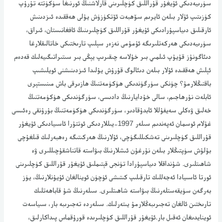
سۈرىيەدىكى ئۇيغۇر قۇراللىق كۈچلىرىنى قارلاشنىڭ ئورنىغا سۈكۈتتە تۇرۇپ
كۈزىتىپ ئۇلار بىلەن ئايرىم سۆھبەت ئۆتكۈزۈش يۇلى ھەققىدە ئىزدىنىش
ئارقىلىق دىياسپۇرادىكى ئۇيغۇر قۇراللىق كۈچلىرىنىڭ ئافغانىستان، ئىراق،
سۈرىيەدىكى ھەركەتلىرىگە ئۇمۇمى نەزەر سېلىپ تارىختىكى خاتالىقلارغا
دىئاگونۇز قۇيۇپ ئىلمىي بىر خۇلاسە چىقىرىپ يېڭى بىر سىتىراتىگىيەلىك قەدەم
ئېلىش ھەققىدە ئۇلار بىلەن دىئالوگ قۇرۇش يۇلىدا ئىزدىنىشنى ئويلىشىپ
باقتىڭلارمۇ؟ چۈنكى سۈرگۈندىكى ھۈكۈمەتنىڭ ھازىرقى باش مىنىستېرى
ئابلەت نۇرھاجىم، سالى خۇدايارنىڭ دادىسى، سۈرگۈندىكى ھۈكۈمەتنىڭ
خەلىق ۋەكلى سەيفۇللا ئابدۇقادىر، سۈرگۈندىكى ھۈكۈمەتنىڭ بۇرۇنقى رەئىسى
غۇلام ئوسمان ئەپەندىم سىلەر 1997-يىللاردىكى ئوتتۇرا ئاسىيادىكى ئۇيغۇر
قۇراللىق كۈچلىرىنى تەشكىللىگۈچى، ئۇلارنىڭ ھەركىتىگە رەھبەرلىك قىلغۇچى
بۇلۇش سۈپتىڭلار بىلەن نۇرغۇن ئىشلارنىڭ بىۋاستە قاتناشقۇچىللىرى ۋە
شاھىتلىرى. شۇنداقلا دىياسپۇرادا تۈنجى قېتىملىق ئۇيغۇر قۇراللىق كۈچلىرىنى
ئورتا ئاسىيادا ئەجەللىك تارقىلىپ كىتىشى ئۈچۈن ئوينالغان ئۇيۇنلارنىڭ، يۈز
بەرگەن سۈيقەستلەرنىڭ بىۋاستە شاھىتلىرى. سىلەرنىڭ شۇ قاباھەتلىك
تارىختىن ئالغان تەجىرىبەڭلارمۇ يىتەرلىك. سىلەردە تەجىرىبە بار، سىياسەت
ئوينايدىغان ئەقىل بار.ئۇيغۇر قۇراللىق كۈچلىرىدە قورۇقماس پىداكارلىق،