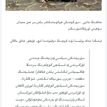
خەلقىنىڭ تەلىپى -سۈرگۈندىكى ھۈكۈمەتىكىلەر بىلەن بىر نەق مەيدان
سۆھبىتى ئورۇنلاشتۇرسىڭىز
ئېشىڭدا شەك بولمىسا تۆت كوچىنىڭ دوقمۇشىدا ئىچ- ئۇيغۇر خەلق ماقالى
سۈرىيەدىكى سىياسىي ۋەزىيەتنىڭ جىددىي
ئۆزگىرىشى ۋە ئىسيانچى كۈچلەرنىڭ بىردىنلا
ھاكىمىيەتنى ئىگىلىشى بىلەن خەلقئارا جەمئىيەتنىڭ
دىققەت – نەزەرى سۈرىيەگە تىكىلدى. شۇ قاتاردا،
سۈرىيەدىكى ئىسيانچى كۈچلەر قاتارىدا ئورۇن ئالغان
ۋە ئۆزلىرىنى ئۇيغۇر دەپ دەۋا قىلىۋاتقان تۈركىستان
ئىسلام پارتىيسىنىڭ ئۇ يەردىكى مەۋجۇدلۇقى، دوست
ۋە دۈشمەن ئاخبارات ۋاسىتىلىرىنىڭ خەۋەر مەنبەسىگە