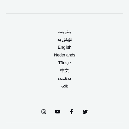
باش بەت
ئۇيغۇرچە
English
Nederlands
Türkçe
中文
ھەققىمدە
ئالاقە