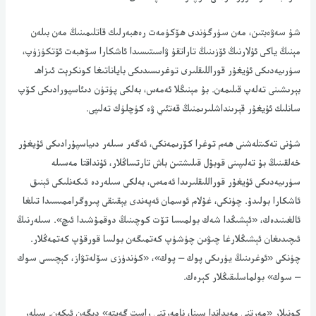
شۇ سەۋەبتىن، مەن سۈرگۈندى ھۆكۈمەت رەھبەرلىك قاتلىمىنىڭ مەن بىلەن
مېنىڭ ياكى ئۇلارنىڭ ئۆزىنىڭ تاراتقۇ ۋاسىتىسىدا ئاشكارا سۆھبەت ئۆتكۈزۈپ،
سۈرىيەدىكى ئۇيغۇر قوراللىقلىرى توغرىسىدىكى باياناتىغا كونكرېت ئىزاھ
بېرىشىنى تەلەپ قىلىمەن. بۇ مېنىڭلا ئەمەس، بەلكى پۈتۈن دىئاسپورادىكى كۆپ
سانلىك ئۇيغۇر قېرىنداشلىرىمنىڭ قەتئىي ۋە كۈچلۈك تەلىپى.
شۇنى تەكىتلەشنى ھەم توغرا كۆرىمەنكى، ئەگەر سىلەر دىياسپۇرادىكى ئۇيغۇر
خەلقىنىڭ بۇ تەلىپىنى قوبۇل قىلىشتىن باش تارتساڭلار، ئۇنداقتا مەسىلە
سۈرىيەدىكى ئۇيغۇر قوراللىقلىرىدا ئەمەس، بەلكى سىلەردە ئىكەنلىكى ئېنىق
ئاشكارا بولىدۇ. چۈنكى، غۇلام ئوسمان ئەپەندى يېقىنقى پىروگراممىسىدا تىلغا
ئالغىنىدەك، «ئېشىڭدا شەك بولمىسا تۆت كوچىنىڭ دوقمۇشىدا ئىچ». سىلەرنىڭ
ئىچىدىغان ئېشىڭلارغا چىۋىن چۈشۈپ كەتمىگەن بولسا قورقۇپ كەتمەڭلار.
چۈنكى «ئوغرىنىڭ يۈرىكى پوك – پوك»، «كۈندۈزى سۆلەتۋاز، كېچىسى سوك
– سوك» بولماسلىقىڭلار كېرەك.
كونىلار «مەرتنى مەيداندا سىنا، نامەرتنى راست گەپتە» دېگەن ئىكەن. سىلەر