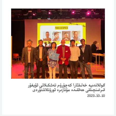
گوللاندىيە خەلىقئارا كەچۈرۈم تەشكىلاتى ئۇيغۇر
قىرغىنچىلقى ھەققىدە مۇنازىرە ئورۇنلاشتۇردى
2023-10-10