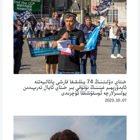
خىتاي دۆلىتىنىڭ 74 يىللىقىغا قارشى پائالىيەتتە
ئابدۇرېھىم غېنىنىڭ نۇتۇقى بىر خىتاي ئايال تەرىپىدىن
يولسىزلارچە توسقۇنلىققا ئۇچرىدى
2023-10-07