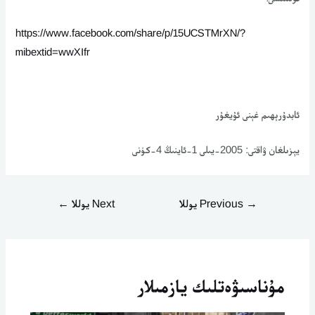
https://www.facebook.com/share/p/15UCSTMrXN/?
mibextid=wwXIfr
ئابدۇرېھىم غېنى ئۇيغۇر
يېزىلغان ۋاقتى: 2005-يىلى 1-ئاينىڭ 4-كۈنى
→
Previous يوللا
Next يوللا
←
مۇناسىۋەتلىك يازمىلار