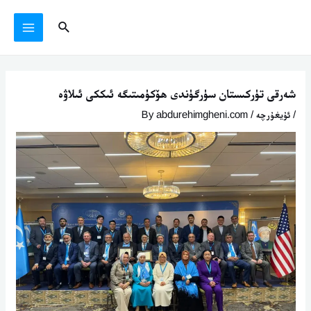
Ski
يازما
MAIN
Search
t
يۆتكەش
MENU
conten
شەرقى تۈركىستان سۈرگۈندى ھۆكۈمىتىگە ئىككى ئىلاۋە
/
ئۇيغۇرچە
/ By
abdurehimgheni.com