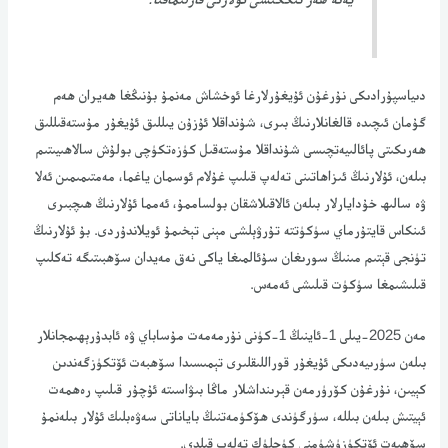
دىياسپۇرادىكى نۇرغۇن ئۇيغۇرلارغا ئوخشاش مەنمۇ بۇنىڭغا ھەيران ھەم
گۇمان ئىچىدە قالغانلارنىڭ بىرى، شۇنداقلا ئۇزۇن يىللىق ئۇيغۇر مۇستەقىللىق
ھەرىكىتى پائالىيەتچىسى شۇنداقلا مۇستەقىل كۈزەتكۈچى بولۇش سالاھىيىتىم
بىلەن، ئۇلارنىڭ ئىزاھاتىنى تەلەپ قىلىپ غۇلام ئوسمان ياغما، مەمتىمىمىن ئەلا
ۋە سالىھ خۇدايارلار بىلەن ئالاقىلاشقان بولساممۇ، ئەمما ئۇلارنىڭ ھىچبىرى
ئىنكاس قايتۇرماي سۈكۈتتە تۇرۋېلشى مېنى تېخىمۇ ئويلاندۇردى. بۇ ئۇلارنىڭ
تۈنجى قېتىم مىنىڭ سورىغان سۇئالمىغا ياكى نەق مەيدان سۆھبىتىگە تەكلىپ
قىلىشىمغا سۈكۈت قىلىشى ئەمەس.
مەن 2025-يىلى 1-ئاينىڭ 1-كۈنى نۇرمەمەت مۇساباي ۋە ئابدۇرېھىمجانلار
بىلەن سۈرىيەدىكى ئۇيغۇر قوراللىقلىرى تېمىسىدا سۆھبەت ئۆتكۈزگەندىن
كېيىن، نۇرغۇن كۆرۈرمەن قېرىنداشلار ماڭا بىۋاسىتە ئۇچۇر قىلىپ رەھمەت
ئېيتىش بىلەن بىللە، سۈرگۈندى ھۆكۈمەتنىڭ باياناتى سەۋەبلىك ئۇلار بىلەنمۇ
سۆھبەت ئۆتكۈزۈشۈمنى كۈچلۈك تەلەپ قىلدى.