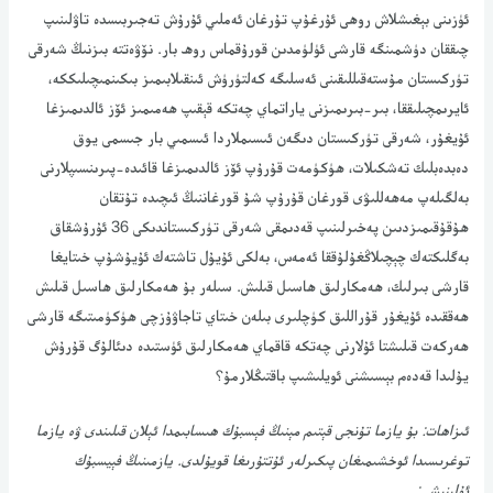
ئۈزىنى بېغىشلاش روھى ئۇرغۇپ تۇرغان ئەملىي ئۇرۇش تەجىربىسدە تاۋلىنىپ
چىققان دۈشمىنگە قارشى ئۈلۈمدىن قورۇقماس روھ بار. نۆۋەتتە بىزنىڭ شەرقى
تۈركىستان مۇستەقىللىقىنى ئەسلىگە كەلتۈرۈش ئىنقىلابىمىز بىكىنمىچىلىككە،
ئايرىمچىلىققا، بىر-بىرىمىزنى ياراتماي چەتكە قېقىپ ھەمىمىز ئۆز ئالدىمىزغا
ئۇيغۇر، شەرقى تۈركىستان دىگەن ئىسىملاردا ئىسمىي بار جىسمى يوق
دەبدەبلىك تەشكىلات، ھۈكۈمەت قۇرۇپ ئۆز ئالدىمىزغا قائىدە-پىرىنسىپلارنى
بەلگىلەپ مەھەللىۋى قورغان قۇرۇپ شۇ قورغاننىڭ ئىچىدە تۇتقان
ھۇقۇقىمىزدىىن پەخىرلىنىپ قەدىمقى شەرقى تۈركىستاندىكى 36 ئۇرۇشقاق
بەگلىكتەك چېچىلاڭغۇلۇققا ئەمەس، بەلكى ئۇيۇل تاشتەك ئۇيۇشۇپ خىتايغا
قارشى بىرلىك، ھەمكارلىق ھاسىل قىلىش. سىلەر بۇ ھەمكارلىق ھاسىل قىلىش
ھەققىدە ئۇيغۇر قۇراللىق كۈچلىرى بىلەن خىتاي تاجاۋۇزچى ھۈكۈمىتىگە قارشى
ھەركەت قىلىشتا ئۇلارنى چەتكە قاقماي ھەمكارلىق ئۈستىدە دىئالۇگ قۇرۇش
يۇلىدا قەدەم بېسىشنى ئويلىشىپ باقتىڭلارمۇ؟
ئىزاھات: بۇ يازما تۇنجى قېتىم مېنىڭ فېسبۇك ھىسابىمدا ئېلان قىلىندى ۋە يازما
توغرىسىدا ئوخشىمىغان پىكىرلەر ئۇتتۇرىغا قويۇلدى. يازمىنىڭ فېيسبۇك
ئۇلىنىشى: