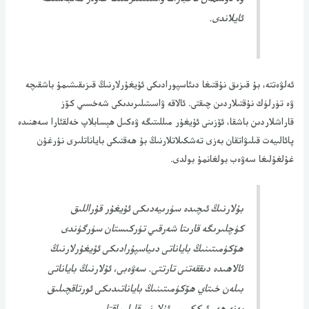
ئايلاندى.
ئەلۋەتتە، بۇ قىزىق نۇقتىغا دىئاسپورادىكى ئۇيغۇرلارنىڭ قىزىقىشىمۇ باشقىچە
ۋە تۈرلۈك نۇقتىلاردىن چىقتى. ئالاقە ۋاسىتىلىرىدىكى شەخسىي كۆز
قاراشلاردىن باشقا، ئۆزىنى ئۇيغۇر مىللىتىگە ۋەكىل ھېسابلاپ خەلقئارا سەھنىدە
پائالىيەت قىلىۋاتقان بەزى تەشكىلاتلارنىڭ بۇ ھەقتىكى باياناتلىرى نۇرغۇن
غۇلغۇلىغا سەۋەب بولغانمۇ بولدى.
بۇلارنىڭ ئىچىدە سۈرىيەدىكى ئۇيغۇر قۇراللىق
كۈچلىرىگە قارىتا شەرقىي تۈركىستان سۈرگۈندى
ھۆكۈمىتىنىڭ باياناتى دىياسپۇرادىكى ئۇيغۇرلارنىڭ
ئالاھىدە دىققەتنى تارتتى. سەۋەبى، ئۇلارنىڭ باياناتى
بىلەن خىتاي ھۆكۈمىتىنىڭ باياناتىدىكى ئورتاقچىلىق
يەنە ھەر ئىككىسى ئۇلارنى قارلىماقتا.