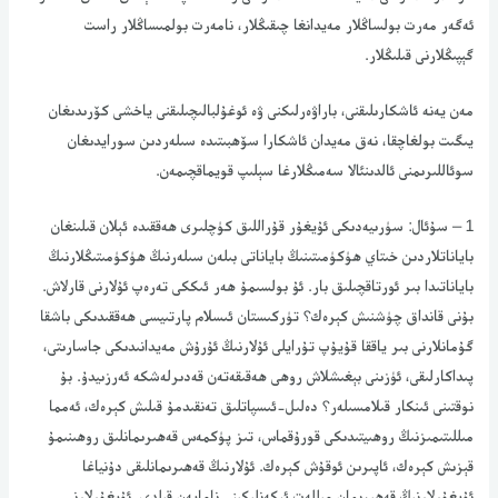
ئەگەر مەرت بولساڭلار مەيدانغا چىقىڭلار، نامەرت بولمىساڭلار راست
گېپىڭلارنى قىلىڭلار.
مەن يەنە ئاشكارىلىقنى، باراۋەرلىكنى ۋە ئوغۇلبالىچىلىقنى ياخشى كۆرىدىغان
يىگىت بولغاچقا، نەق مەيدان ئاشكارا سۆھبىتىدە سىلەردىن سورايدىغان
سوئاللىرىمنى ئالدىنئالا سەمىڭلارغا سېلىپ قويماقچىمەن.
1 – سۇئال: سۈرىيەدىكى ئۇيغۇر قۇراللىق كۈچلىرى ھەققىدە ئېلان قىلىنغان
باياناتلاردىن خىتاي ھۈكۈمىتىنىڭ باياناتى بىلەن سىلەرنىڭ ھۈكۈمىتىڭلارنىڭ
باياناتىدا بىر ئورتاقچىلىق بار. ئۇ بولسىمۇ ھەر ئىككى تەرەپ ئۇلارنى قارلاش.
بۇنى قانداق چۈشنىش كېرەك؟ تۈركىستان ئىسلام پارتىيسى ھەققىدىكى باشقا
گۇمانلارنى بىر ياققا قۇيۇپ تۇرايلى ئۇلارنىڭ ئۇرۇش مەيدانىدىكى جاسارىتى،
پىداكارلىقى، ئۈزىنى بېغىشلاش روھى ھەقىقەتەن قەدىرلەشكە ئەرزىيدۇ. بۇ
نوقتىنى ئىنكار قىلامسىلەر؟ دەلىل-ئىسپاتلىق تەنقىدمۇ قىلىش كېرەك، ئەمما
مىللىتىمىزنىڭ روھىيتىدىكى قورۇقماس، تىز پۈكمەس قەھىرىمانلىق روھىنىمۇ
قېزىش كېرەك، ئاپىرىن ئوقۇش كېرەك. ئۇلارنىڭ قەھىرىمانلىقى دۇنياغا
ئۇيغۇرلارنىڭ قەھىرىمان مىللەت ئىكەنلىكىنى نامايەن قىلدى. ئۇيغۇرلارنى